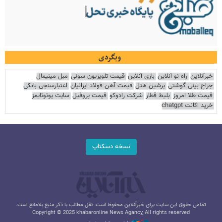
وبگردی
خبرآنلاین
راه نو آنلاین
بازی آنلاین
قیمت تلویزیون سونی
مبل مینیمال
جراح بینی گوشتی
پرشین هتل
قیمت آهن فولاد ایرانیان
اعتبارسنجی بانکی
قیمت طلا امروز
بلیط قطار
شرکت رادوکو
قیمت پروفیل
سایت یوتوتایمز
خرید اکانت chatgpt
نسخه دسکتاپ
تمامی حقوق این سایت برای خبرآنلاین محفوظ است. نقل مطالب با ذکر منبع بلامانع است.
Copyright © 2025 khabaronline News Agancy, All rights reserved