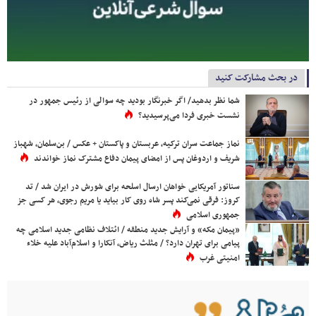
در بحث مشارکت کنید
شما نظر بدهید/ اگر خبرنگار بودید چه سوالی از رئیس جمهور در
نشست خبری فردا می‌پرسیدید؟
نماز جماعت سران ترکیه، عربستان و پاکستان + عکس / بن‌سلمان، شهباز
شریف و اردوغان پس از امضای پیمان دفاع مشترک نماز خواندند
سناتور آمریکایی خواهان ارسال اسلحه برای شورش در ایران شد / تد
کروز: فرقی نمی‌کند پسر شاه روی کار بیاید یا مریم رجوی، هر کسی جز
جمهوری اسلامی
«پیمان مکه» و آرایش جدید منطقه / ائتلاف نظامی جدید اسلامی چه
پیامی برای تهران دارد؟ / مثلث ریاض، آنکارا و اسلام‌آباد علیه خلاء
امنیتی غرب