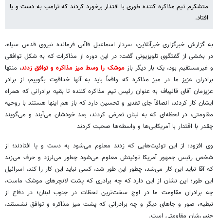
متشکرم تیم مذاکره کننده طوری با اقتدار برخورد کردند که ترامپ به دست و پا
افتاد.
به گزارش خبرگزاری خبرآنلاین، سردار اسماعیل قاآنی فرمانده نیروی قدس سپاه،
در بخشی از گفتگوی تلویزیونی گفت: در این دوره از مذاکرات که به شکل توافقی
و غیرمستقیم بود، یک بار دیگر باز
موشک را وسط میز مذاکره و توافق زدند
، منتها
برادران عزیز ما در میز مذاکره که واقعاً باید به آنها خداقوت بگوییم، از برادر
عزیزمان آقای قالیباف به عنوان رئیس تیم مذاکره کننده تا بقیه برادرانی که همراه
ایشان کار کردند، انصافاً جای تقدیر و تحسین دارد که باز هم اینها هستند با روحیه
مقاومتی، در لحظه‌ای که به لبنان تعرض کردند، بعد خودشان می‌آیند و می‌گویند
چقدر با اقتدار با آمریکایی‌ها و واسطه‌ها صحبت کردند
وی افزود: از این توئیت‌هایی که زدند معلوم می‌شود به دست و پا افتادند؛ از
شخص رئیس جمهور آمریکا توئیتش معلوم می‌شود چطور می‌لرزد و حرف می‌زند
که آقا نباید این کار می‌شد، چطور این طور شد، کسی نباید این کار را کند، اسرائیل
این طور؛ این نشان از این دارد که چه برادری که پشت لانچرهای موشک ماست،
چه برادران مقاومت ما در اوج سخت‌ترین لحظات در جنوب لبنان؛ در دفاع از
نبطیه، صور و جاهای دیگر و چه برادرانی که پشت میز مذاکره و توافق نشستند،
جنس‌شان مقاومتی است.