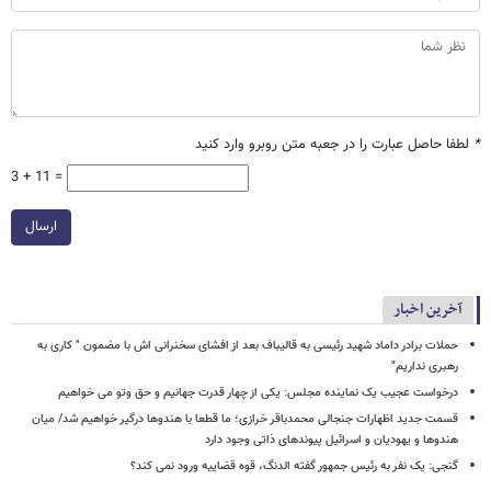
*
لطفا حاصل عبارت را در جعبه متن روبرو وارد کنید
3 + 11 =
ارسال
آخرین اخبار
حملات برادر داماد شهید رئیسی به قالیباف بعد از افشای سخنرانی اش با مضمون " کاری به
رهبری نداریم"
درخواست عجیب یک نماینده مجلس: یکی از چهار قدرت جهانیم و حق وتو می خواهیم
قسمت جدید اظهارات جنجالی محمدباقر خرازی؛ ما قطعا با هندوها درگیر خواهیم شد/ میان
هندوها و یهودیان و اسرائیل پیوندهای ذاتی وجود دارد
گنجی: یک نفر به رئیس جمهور گفته الدنگ، قوه قضاییه ورود نمی کند؟