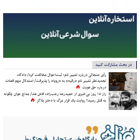
در بحث مشارکت کنید
رأی جنجالی درباره تغییر نام؛ ثبت‌احوال مخالفت کرد/ دادگاه
تجدیدنظر تغییر نام «رقیه» به «رویا» را پذیرفت/ استدلال مهم قضات
درباره حق هویت
راز ۱۵ روز بی‌خبری از حمیدرضا رجب‌زاده فاش شد/ مداح جوان چگونه
به قتل رسید؟ روایت یک قرار مرگ با دختر بلاگر