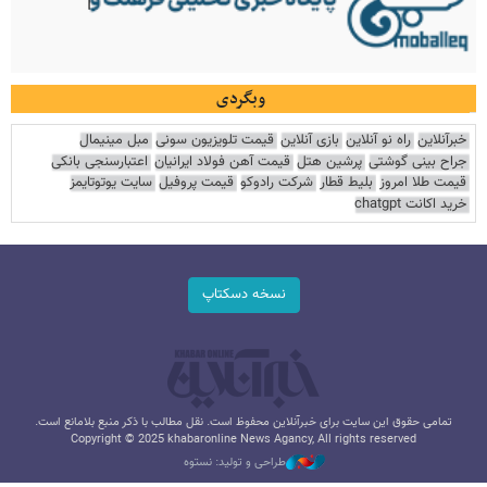
وبگردی
خبرآنلاین
راه نو آنلاین
بازی آنلاین
قیمت تلویزیون سونی
مبل مینیمال
جراح بینی گوشتی
پرشین هتل
قیمت آهن فولاد ایرانیان
اعتبارسنجی بانکی
قیمت طلا امروز
بلیط قطار
شرکت رادوکو
قیمت پروفیل
سایت یوتوتایمز
خرید اکانت chatgpt
نسخه دسکتاپ
تمامی حقوق این سایت برای خبرآنلاین محفوظ است. نقل مطالب با ذکر منبع بلامانع است.
Copyright © 2025 khabaronline News Agancy, All rights reserved
طراحی و تولید: نستوه