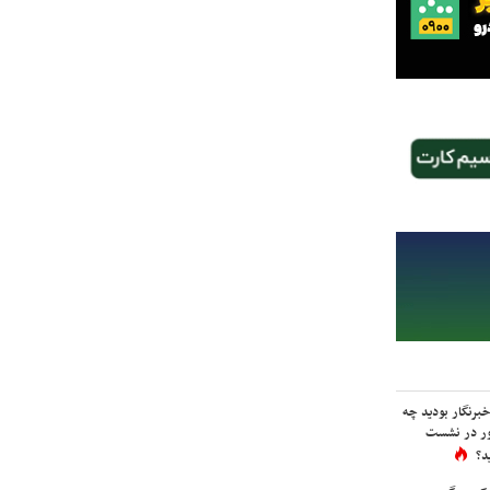
برنگار بودید چه
ور در نشست
د؟