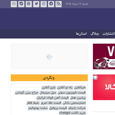
شنبه ۱۷ مرداد ۱۴۰۵
انتشارات
وبلاگ
استان‌ها
وبگردی
خبرآنلاین
راه نو آنلاین
بازی آنلاین
قیمت تلویزیون سونی
مبل مینیمال
جراح بینی گوشتی
پرشین هتل
قیمت آهن فولاد ایرانیان
اعتبارسنجی بانکی
قیمت طلا امروز
بلیط قطار
شرکت رادوکو
قیمت پروفیل
سایت یوتوتایمز
خرید اکانت chatgpt