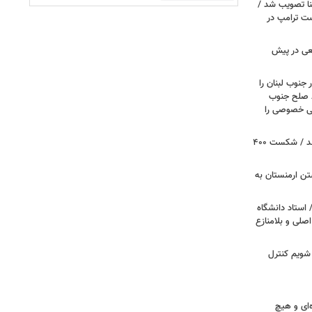
نا تصویب شد /
ست ترامپ در
عی در پیش
 جنوب لبنان را
ظ صلح جنوب
یتی خصوصی را
پروژه سالن رقص کاخ سفید متوقف شد / شکست ۴۰۰
تن ارمنستان به
 استاد دانشگاه
اصلی و بلامنازع
 شویم کنترل
‌ای و هیچ