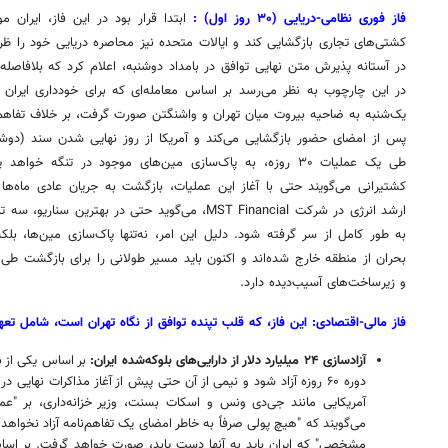
فاز فوری نظامی-دریایی (۳۰ روز اول) :
ابتدا قرار بود در این فاز، ایران
در آستانه پذیرش متن نهایی توافق در بامداد دوشنبه، اعلام کرد که بلافاصله
در این چارچوب به نظر می‌رسد بر اساس معامله‌ای که برای خودداری ایران 
یک‌شنبه به ضاحیه بیروت میان تهران و واشنگتن صورت گرفت، بر خلاف تفاهم او
پس از امضای حضور بازگشایی می‌کند و آمریکا از روز نهایی شدن سند (دوشن
طی یک عملیات ۳۰ روزه، به پاک‌سازی مین‌های موجود در تنگه 
کشتیرانی می‌گویند حتی با آغاز این عملیات، بازگشت به جریان عادی ماه‌ها
ارشد انرژی در شرکت MST Financial، می‌گوید حتی در به
به طور کامل از سر گرفته شود. دلیل این امر، نه‌تنها پاک‌سازی مین‌ها، ب
بحران از منطقه خارج شده‌اند و اکنون باید مسیر طولانی را برای بازگشت طی 
و زیرساخت‌های آسیب‌دیده دارد.
فاز مالی-اقتصادی: این فاز، که قلب تپنده توافق از نگاه تهران است، شامل تع
آزادسازی ۲۴ میلیارد دلار از دارایی‌های بلوکه‌شده ایران:
بر اساس یکی از 
دوره ۶۰ روزه آزاد شود و نیمی از آن حتی پیش از آغاز مذاکرات نهایی در
آمریکایی مانند جی‌دی ونس و اسکات بسنت، وزیر خزانه‌داری، بر "عملک
می‌گویند که "هیچ پولی صرفاً به خاطر امضای یک تفاهم‌نامه آزاد نخواه
مشخصی" که ایران باید به آنها دست یابد، صورت خواهد گرفت. بر اساس