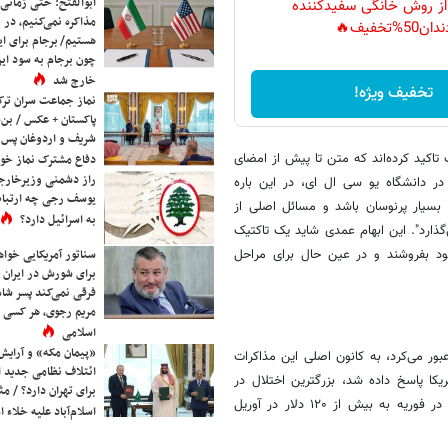
ابوالفتح: حتی زمانی 
 از روش خانگی سفیدکننده
مذاکره نمی‌کنیم، در 
دان50%تخفیف🔥
هستیم/ برجام برای ای
چون برجام به سود ایرا
خارج شد
تخفیف ویژه!
نماز جماعت سران ترک
پاکستان + عکس / بن‌س
شریف و اردوغان پس ا
تاکید کرده‌اند که متن تا پیش از امضای
دفاع مشترک نماز خوا
راز دشمنی وزیرخارجه 
ر دانشگاه یو سی ال ای، در این باره
یوسف رجی چه ارتباط
د بسیار پرنوسان باشد و مسائل اصلی از
به اسرائیل دارد؟
گذارد". این ابهام عمدی شاید یک تاکتیک
خود بفروشند و در عین حال برای مراحل
سناتور آمریکایی خواه
برای شورش در ایران 
فرقی نمی‌کند پسر شاه 
مریم رجوی، هر کسی 
اسلامی
«پیمان مکه» و آرایش
 درصد از نفت جهان از آن عبور می‌کرد، به کانون اصلی این مذاکرات
ائتلاف نظامی جدید 
کا پاسخ داده شد، بزرگترین اختلال در
برای تهران دارد؟ / مث
عرضه انرژی در تاریخ مدرن را رقم زد و قیمت نفت برنت را از زیر ۷۰ دلار در فوریه به بیش از ۱۲۰ دلار در آوریل
اسلام‌آباد علیه خلاء