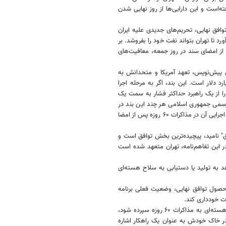
 تضمین گرفته‌است و این دارایی‌ها از روز نهایی شدن
فق نهایی، تحریم‌های جدیدی علیه ایران
د تا تهران بتواند نفت خود را بفروشد. بر
از امضای سند در روز جمعه، معافیت‌های
 پیش‌نویس، تعهد آمریکا و متحدانش به
ح بازسازی و توسعه برای ایران با ارزشی دست‌کم ۳۰۰ میلیارد دلار است. این بند، اگر به مرحله اجرا
ن دارد و آن را از یک راهبرد حداکثر فشار به سمت یک
رسمی جمهوری اسلامی هر چند این بند در
تفاهم‌نامه پایان جنگ مورد اشاره قرار گرفته‌است، اما مذاکره برای ترتیبات اجرایی آن در مذاکرات ۶۰ روزه پس از امضا
ق" نامید، پیچیده‌ترین بخش توافق است و
 شود. در این تفاهم‌نامه، تهران متعهد شده است
د به تولید یا دستیابی به سلاح هسته‌ای
 حصول توافق نهایی، وضعیت فعلی برنامه
ت خودداری کند.
هر چند قرار است تمام جزئیات مذاکره هسته‌ای به مذاکرات ۶۰ روزه سپرده شود،
ان در خاک خودش به عنوان یک راهکار اشاره