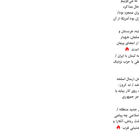
که می‌گوییم
حال مذاکره
ران معجزه بود/
ن بود آمریکا از آن
یه، عربستان و
لمان، شهباز
ز امضای پیمان
ندند
لبنان با ایران /
ی با حزب نزدیک
ان ارسال اسلحه
شد / تد کروز:
روی کار بیاید یا
جز جمهوری
 جدید منطقه /
اسلامی چه پیامی
لث ریاض، آنکارا و
 امنیتی غرب