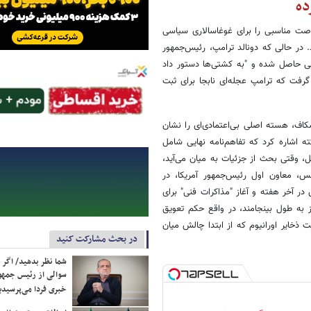
ده
صت مناسبی را برای غوغاسالاری سیاسی
 در حالی که دونالد ترامپ، رئیس‌جمهور
یخی حاصل شده و "به کشتی‌ها دستور داد
رفت که ترامپ عجله‌ای نابجا برای ثبت
کاف، هسته اصلی بی‌اعتمادی‌ای را نشان
 اشاره کرد که تفاهم‌نامه نهایی شامل
، وقتی بحث از جزئیات به میان می‌آید،
س، معاون اول رئیس‌جمهور آمریکا، در
ق در آخر هفته و آغاز "مذاکرات فنی" برای
شتر، مدیریت کند. این مذاکرات که به‌نظر می‌رسد قرار است ۶۰ روز به طول بینجامند، در واقع حکم تعویق
ت ذخایر اورانیوم که از ابتدا چالش میان
در بحث مشارکت کنید
شما نظر بدهید/ اگر خ
سوالی از رئیس جمه
خبری فردا می‌پرسیدی