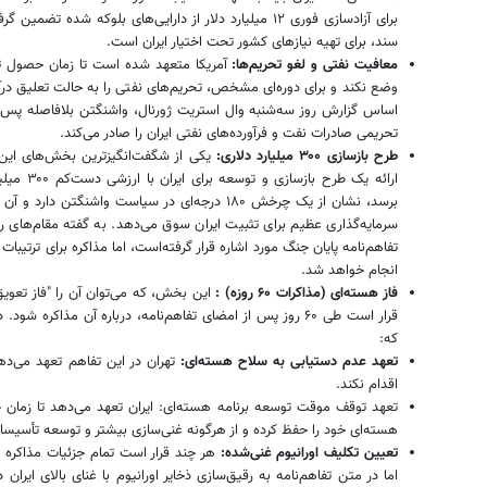
برای آزادسازی فوری ۱۲ میلیارد دلار از دارایی‌های بلوکه شده
سند، برای تهیه نیازهای کشور تحت اختیار ایران است.
معافیت نفتی و لغو تحریم‌ها:
آمریکا متعهد شده است تا زمان حصول توا
وضع نکند و برای دوره‌ای مشخص، تحریم‌های نفتی را به حالت تعلیق درآور
اساس گزارش روز سه‌شنبه وال استریت ژورنال، واشنگتن بلافاصله پس 
تحریمی صادرات نفت و فرآورده‌های نفتی ایران را صادر می‌کند.
طرح بازسازی ۳۰۰ میلیارد دلاری:
یکی از شگفت‌انگیزترین بخش‌های این
ارائه یک طر
برسد، نشان از یک چرخش ۱۸۰ درجه‌ای در سیاست واشنگت
سرمایه‌گذاری عظیم برای تثبیت ایران سوق می‌دهد. به گفته مقام‌های 
انجام خواهد شد.
فاز هسته‌ای (مذاکرات ۶۰ روزه) :
این بخش، که می‌توان آن را "فاز تعوی
قرار است طی ۶۰ روز پس از امضای تفاهم‌نامه، درباره آن مذاکره
که:
تعهد عدم دستیابی به سلاح هسته‌ای:
تهران در این تفاهم تعهد می‌ده
اقدام نکند.
تعهد توقف موقت توسعه برنامه هسته‌ای: ایران تعهد می‌دهد تا زمان
هسته‌ای خود را حفظ کرده و از هرگونه غنی‌سازی بیشتر و توسعه تأسیسا
تعیین تکلیف اورانیوم غنی‌شده:
اما در متن تفاهم‌نامه به رقیق‌سازی ذخایر اورانیوم با غنای بالای ایر