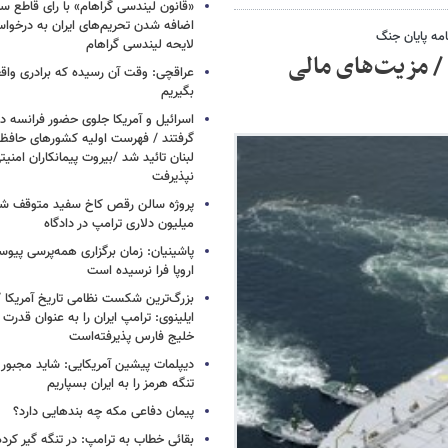
«قانون لیندسی گراهام» با رای قاطع س
اضافه شدن تحریم‌های ایران به درخوا
امه پایان جنگ
لایحه لیندسی گراهام
 / مزیت‌های مالی
عراقچی: وقت آن رسیده که برادری واق
بگیریم
اسرائیل و آمریکا جلوی حضور فرانسه در
گرفتند / فهرست اولیه کشورهای حاف
لبنان تائید شد /بیروت پیمانکاران امن
نپذیرفت
میلیون دلاری ترامپ در دادگاه
پاشینیان: زمان برگزاری همه‌پرسی پیوس
اروپا فرا نرسیده است
بزرگ‌ترین شکست نظامی تاریخ آمریکا /
ایلینوی: ترامپ ایران را به عنوان قدرت 
خلیج فارس پذیرفته‌است
دیپلمات پیشین آمریکایی: شاید مجبور
تنگه هرمز را به ایران بسپاریم
پیمان دفاعی مکه چه بندهایی دارد؟
بقائی خطاب به ترامپ: در تنگه گیر کرده