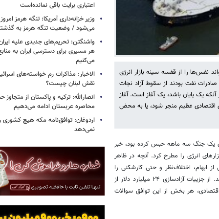
اعتباری برایت باقی نمانده‌است
وزیر خزانه‌داری آمریکا: تنگه هرمز امروز ی
می‌شود / وضعیت تنگه هرمز به گذشته 
واشنگتن: تحریم‌های جدیدی علیه ایران 
هر مسیری برای دسترسی ایران به منابع
می‌کنیم
ند نفس‌ها را از قفسه سینه بازار انرژی
الاخبار: مذاکرات رم خواسته‌های اسرائی
نقش لبنان چیست؟
 صادرات نفت بودند از سقوط آزاد نجات
آنکه یک پایان باشد، یک آغاز است. آغاز
انصارالله: ترکیه و پاکستان از متجاوز ح
بازسازی اقتصادی عظیم منجر شود، یا به محض
محاصره عربستان ادامه می‌دهیم
اردوغان: توافق‌نامه مکه هیچ کشوری ر
نمی‌دهد
ان یک جنگ سه ماهه حبس کرده بود، خبر
زارهای انرژی را مطرح کرد. آنچه در ظاهر
ز ابهام، اختلاف‌نظر و حتی کارشکنی را
پنهان کرده است که می‌تواند به‌راحتی امید به بازگشت ثبات را نقش بر آب کند. از جزییات آزادسازی ۲۴ میلیارد دلار از
 اقتصادی، هر بخش از این توافق سوالات