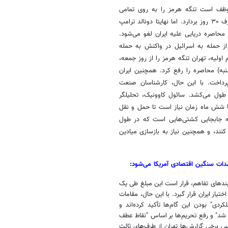
 موظف است تنگه هرمز را به روی تمامی
کشتی‌های تجاری بازگشایی کند و ایالات متحده نیز محاصره دریایی خود را ظرف ۳۰ روز بردارد. اما نهایتا دونالد ترامپ
 محاصره دریایی علیه ایران لغو می‌شود.
از حمله به اسرائیل در واکنش به حمله
لیه، تهران تنگه هرمز را از روز جمعه،
به) محاصره را رفع کرد. همچنین ایران
خواهد پرداخت. با این حال، کارشناسان صنعت
 طول می‌کشد. سائول کاوونیک، تحلیلگر
ترین سناریو، سه تا شش ماه زمان نیاز است تا حمل و نقل
لکه جابجایی کشتی‌هایی است که در طول
کنند، و همچنین نیاز به بازسازی میادین
هدات سنگین اقتصادی آمریکا می‌شود:
بندهای تفاهم، قرار است این مبلغ طی یک
 اختیار ایران قرار گیرد. با این حال، مقامات
ردی" بودن این گام‌ها تأکید کرده‌اند و
د شد" و رفع تحریم‌ها بر اساس "نقاط عطف
 برخی گزارش‌ها تهران از طرف‌های ثالث