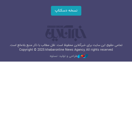
نسخه دسکتاپ
تمامی حقوق این سایت برای خبرآنلاین محفوظ است. نقل مطالب با ذکر منبع بلامانع است.
Copyright © 2025 khabaronline News Agancy, All rights reserved
طراحی و تولید: نستوه