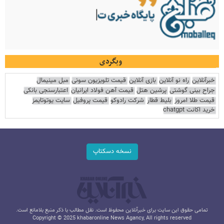
وبگردی
خبرآنلاین
راه نو آنلاین
بازی آنلاین
قیمت تلویزیون سونی
مبل مینیمال
جراح بینی گوشتی
پرشین هتل
قیمت آهن فولاد ایرانیان
اعتبارسنجی بانکی
قیمت طلا امروز
بلیط قطار
شرکت رادوکو
قیمت پروفیل
سایت یوتوتایمز
خرید اکانت chatgpt
نسخه دسکتاپ
تمامی حقوق این سایت برای خبرآنلاین محفوظ است. نقل مطالب با ذکر منبع بلامانع است.
Copyright © 2025 khabaronline News Agancy, All rights reserved