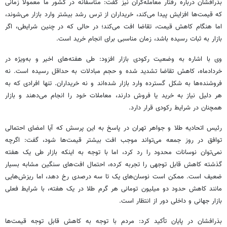
بذرافشان درباره رفتار معامله‌گران نیز گفت: متأسفانه در کشور ما معمولاً زمانی
که قیمت‌ها افزایش پیدا می‌کند، خریداران از ترس رشد بیشتر وارد بازار می‌شوند،
اما هنگام کاهش قیمت، تقاضا افت می‌کند؛ در حالی که در چنین شرایطی، اگر
بازار به ثبات رسیده باشد، زمان مناسبی برای انجام خرید است.
وی با اشاره به وضعیت رکودی بازار افزود: طی هفته‌های اخیر و به‌ویژه در
خردادماه، کاهش تقاضا تشدید شده و حجم مبادلات به حداقل رسیده است. نه
فروشنده‌ها به شکل گسترده وارد بازار شده‌اند و نه خریداران. تنها افرادی که به
هر دلیل نیاز به خرید یا فروش دارند، معاملات خود را انجام می‌دهند و بازار
همچنان در شرایط رکودی قرار دارد.
رئیس اتحادیه طلا و جواهر تهران در پاسخ به این پرسش که آیا امضای احتمالی
توافق در روز جمعه می‌تواند موجب افت بیشتر قیمت‌ها شود، گفت: اگرچه
نمی‌توان نوسانات محدود را رد کرد، اما با توجه به اینکه بازار طی یک هفته
گذشته کاهش قابل توجهی را تجربه کرده، احتمال افت‌های سنگین مشابه بسیار
ضعیف است. ممکن است نوسان‌های یک تا سه درصدی رخ دهد، اما ریزش‌هایی
مانند کاهش حدود دو میلیون تومانی هر گرم طلا در یک هفته، با شرایط فعلی
بازار جهانی و داخلی دور از انتظار است.
بذرافشان در پایان تأکید کرد: مردم با توجه به کاهش قابل توجه قیمت‌ها