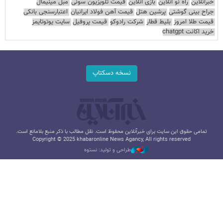
خبرآنلاین
راه نو آنلاین
بازی آنلاین
قیمت تلویزیون سونی
مبل مینیمال
جراح بینی گوشتی
پرشین هتل
قیمت آهن فولاد ایرانیان
اعتبارسنجی بانکی
قیمت طلا امروز
بلیط قطار
شرکت رادوکو
قیمت پروفیل
سایت یوتوتایمز
خرید اکانت chatgpt
نسخه دسکتاپ
تمامی حقوق این سایت برای خبرآنلاین محفوظ است. نقل مطالب با ذکر منبع بلامانع است.
Copyright © 2025 khabaronline News Agancy, All rights reserved
طراحی و تولید: نستوه