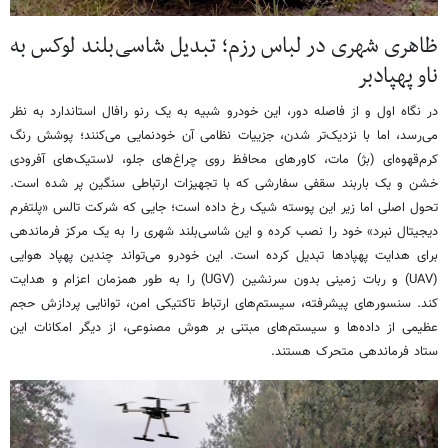
ظاهری شهری در لباس رزم؛ تبدیل شاسی‌بلند لوکس به
ناو پهپادبر
در نگاه اول و از فاصله دور، این خودرو شبیه به یک رنو رافال استاندارد به نظر
می‌رسد، اما با نزدیک‌تر شدن، جزییات نظامی آن خودنمایی می‌کنند؛ پوشش رنگ
کرم‌قهوه‌ای (بژ) مات، کاورهای محافظ روی چراغ‌های جلو، لاستیک‌های آفرودی
خشن و یک باربند سقفی سفارشی که با تجهیزات ارتباطی سنگین پر شده است.
تحول اصلی اما زیر این پوسته شیک رخ داده است؛ جایی که شرکت تالس «پلتفرم
دیجیتال نبرد» خود را نصب کرده و این شاسی‌بلند شهری را به یک مرکز فرماندهی
برای هدایت پهپادها تبدیل کرده است. این خودرو می‌تواند چندین پهپاد هوایی
(UAV) و ربات زمینی بدون سرنشین (UGV) را به طور همزمان اعزام و هدایت
کند. سنسورهای پیشرفته، سیستم‌های ارتباط تاکتیکی امن، توانایی پردازش حجم
عظیمی از داده‌ها و سیستم‌های مبتنی بر هوش مصنوعی، از دیگر امکانات این
ستاد فرماندهی متحرک هستند.