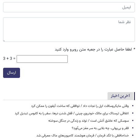
*
لطفا حاصل عبارت را در جعبه متن روبرو وارد کنید
3 + 3 =
ارسال
آخرین اخبار
وقتی مایکروسافت اپل را نجات داد / توافقی که ساخت آیفون را ممکن کرد
اتفاقی ترسناک برای مالک خودروی چینی / قفل شدن درها، سفر را به کابوس تبدیل کرد
سوسکی که عاشق آتش است / تولد و زندگی در جنگل سوخته
فقر و بی‌پولی، چه بلایی به سر مغز می‌آورد؟
خداحافظی با لگد فرمان / فرمان هوشمند کامیون‌های ماک معرفی شد