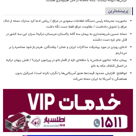
ایرانی‌ها دیوانه نیستند؛ بلکه عاقلانه در حال اهرم‌سازی هستند
پربیننده‌ترین
ماموریت محرمانه رئیس دستگاه اطلاعات سعودی در عراق / ریاض ادعا کرد مدارک حمله از خاک
عراق را تحویل داده‌است / مقاومت عراق فعلا دست نگه داشت
حمله حسین شریعتمداری به پیمان سه گانه پاکستان،عربستان،ترکیه/ سزان این سه کشور در
قتل عام غزه دست داشتند
ادعای رویترز در مورد پیشرفت مذاکرات ایران و عمان / واشنگتن: هرمز باز شود محاصره را بر
می‌داریم
پیمان مکه؛ «ناتوی اسلامی» یا حلقه‌ای تازه از اقمار ناتو در پیرامون ایران؟ / نقش پنهان ترکیه
در اتصال ائتلاف مکه به ناتو
ابوالفتح: افزایش محدود قیمت‌ها هنوز آمریکایی‌ها را نگران نکرده است/ اسرائیل بدون
هماهنگی با آمریکا به ایران حمله نمی‌کند