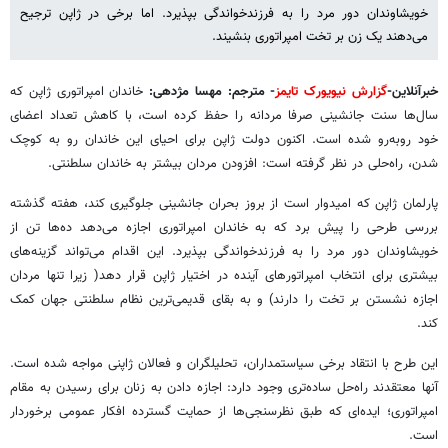
خویشاوندان دور مرد را به فرزندخواندگی بپذیرد. اما برخی در ژاپن ترجیح
می‌دهند یک زن بر تخت امپراتوری بنشیند.
خبرآنلاین-
گزارش نیویورک تایمز
- مترجم: مهسا مژدهی:
خاندان امپراتوری ژاپن که
سال‌ها سنت جانشینی صرفا مردانه را حفظ کرده است، با کاهش تعداد اعضای
خود روبه‌رو شده است. اکنون دولت ژاپن برای احیای این خاندان رو به کوچک
شدن، راه‌حلی در نظر گرفته است: افزودن مردان بیشتر به خاندان سلطنتی.
پارلمان ژاپن که امیدوار است از بروز بحران جانشینی جلوگیری کند، هفته گذشته
بررسی طرحی را پیش برد که به خاندان امپراتوری اجازه می‌دهد ده‌ها تن از
خویشاوندان دور مرد را به فرزندخواندگی بپذیرد. این اقدام می‌تواند گزینه‌های
بیشتری برای انتخاب امپراتورهای آینده در اختیار ژاپن قرار دهد( زیرا تنها مردان
اجازه نشستن بر تخت را دارند) و به بقای قدیمی‌ترین نظام سلطنتی جهان کمک
کند.
این طرح با انتقاد برخی سیاستمداران، تحلیلگران و فعالان ژاپنی مواجه شده است.
آنها معتقدند راه‌حل ساده‌تری وجود دارد: اجازه دادن به زنان برای رسیدن به مقام
امپراتوری؛ ایده‌ای که طبق نظرسنجی‌ها از حمایت گسترده افکار عمومی برخوردار
است.