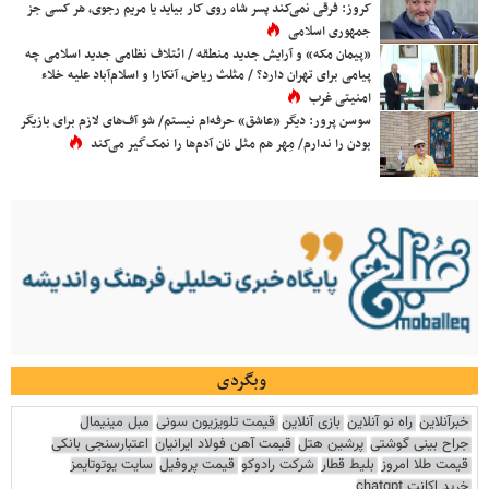
کروز: فرقی نمی‌کند پسر شاه روی کار بیاید یا مریم رجوی، هر کسی جز
جمهوری اسلامی
«پیمان مکه» و آرایش جدید منطقه / ائتلاف نظامی جدید اسلامی چه
پیامی برای تهران دارد؟ / مثلث ریاض، آنکارا و اسلام‌آباد علیه خلاء
امنیتی غرب
سوسن پرور: دیگر «عاشق» حرفه‌ام نیستم/ شو آف‌های لازم برای بازیگر
بودن را ندارم/ مِهر هم مثل نان آدم‌ها را نمک‌گیر می‌کند
وبگردی
خبرآنلاین
راه نو آنلاین
بازی آنلاین
قیمت تلویزیون سونی
مبل مینیمال
جراح بینی گوشتی
پرشین هتل
قیمت آهن فولاد ایرانیان
اعتبارسنجی بانکی
قیمت طلا امروز
بلیط قطار
شرکت رادوکو
قیمت پروفیل
سایت یوتوتایمز
خرید اکانت chatgpt