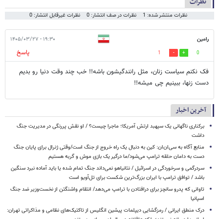
نظرات
نظرات منتشر شده: 1
نظرات در صف انتشار: 0
نظرات غیرقابل انتشار: 0
رامین
۱۹:۳۰ - ۱۴۰۵/۰۳/۲۷
پاسخ
1
0
فک نکنم سیاست زنان، مثل رانندگیشون باشه!! خب چند وقت دنیا رو بدیم
دست زنها، ببینیم چی میشه!!
آخرین اخبار
برکناری ناگهانی یک سپهبد ارتش آمریکا؛ ماجرا چیست؟ / او نقش پررنگی در مدیریت جنگ
داشت
منابع آگاه به سی‌ان‌ان: کین به دنبال یک راه خروج از جنگ است/وقتی ژنرال برای پایان جنگ
دست به دامان حلقه ترامپ می‌شود/ما درگیر یک بازی موش و گربه هستیم
سردرگمی و سرخوردگی در اسرائیل / نتانیاهو نمی‌داند جنگ تمام شده یا باید آماده نبرد سنگین
باشد / توافق ترامپ با ایران بزرگ‌ترین شکست برای تل‌آویو است
تاوانی که پدرو سانچز برای درافتادن با ترامپ می‌دهد/ انتقام واشنگتن از نخست‌وزیر ضد جنگ
اسپانیا
درک منطق ایرانی / رمزگشایی دیپلمات پیشین انگلیس از تاکتیک‌های نظامی و مذاکراتی تهران: