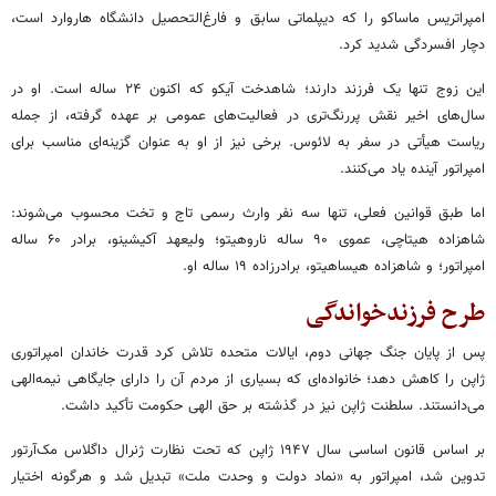
امپراتریس ماساکو را که دیپلماتی سابق و فارغ‌التحصیل دانشگاه هاروارد است،
دچار افسردگی شدید کرد.
این زوج تنها یک فرزند دارند؛ شاهدخت آیکو که اکنون ۲۴ ساله است. او در
سال‌های اخیر نقش پررنگ‌تری در فعالیت‌های عمومی بر عهده گرفته، از جمله
ریاست هیأتی در سفر به لائوس. برخی نیز از او به عنوان گزینه‌ای مناسب برای
امپراتور آینده یاد می‌کنند.
اما طبق قوانین فعلی، تنها سه نفر وارث رسمی تاج و تخت محسوب می‌شوند:
شاهزاده هیتاچی، عموی ۹۰ ساله ناروهیتو؛ ولیعهد آکیشینو، برادر ۶۰ ساله
امپراتور؛ و شاهزاده هیساهیتو، برادرزاده ۱۹ ساله او.
طرح فرزندخواندگی
پس از پایان جنگ جهانی دوم، ایالات متحده تلاش کرد قدرت خاندان امپراتوری
ژاپن را کاهش دهد؛ خانواده‌ای که بسیاری از مردم آن را دارای جایگاهی نیمه‌الهی
می‌دانستند. سلطنت ژاپن نیز در گذشته بر حق الهی حکومت تأکید داشت.
بر اساس قانون اساسی سال ۱۹۴۷ ژاپن که تحت نظارت ژنرال داگلاس مک‌آرتور
تدوین شد، امپراتور به «نماد دولت و وحدت ملت» تبدیل شد و هرگونه اختیار