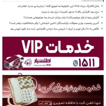
شارژ کالابرگ مرداد ۱۴۰۵ این خانوارها به تعویق افتاد / زمان‌بندی جدید اعلام شد
نرخ سود افزایش یافت/ جدول تغییرات نرخ سود را ببینید
گزارش ویژه از بازار موتورسیکلت/ زنان بیشتر خریدار چه موتورهایی هستند؟
آخرین وضعیت واریز معوقات بازنشستگان تامین اجتماعی / رقم مابه‌التفاوت چقدر است؟
نگاهی به ۹۰ سال تورم در ایران / خروجی سه جراحی اقتصادی، ثبت سه رکورد تورمی بود