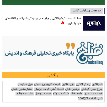
در بحث مشارکت کنید
شما نظر بدهید/ خبرآنلاین را چگونه می‌بینید؟ پیشنهادها و انتقادهای
خود را بگویید
وبگردی
خبرآنلاین
راه نو آنلاین
بازی آنلاین
قیمت تلویزیون سونی
مبل مینیمال
جراح بینی گوشتی
پرشین هتل
قیمت آهن فولاد ایرانیان
اعتبارسنجی بانکی
قیمت طلا امروز
بلیط قطار
شرکت رادوکو
قیمت پروفیل
سایت یوتوتایمز
خرید اکانت chatgpt