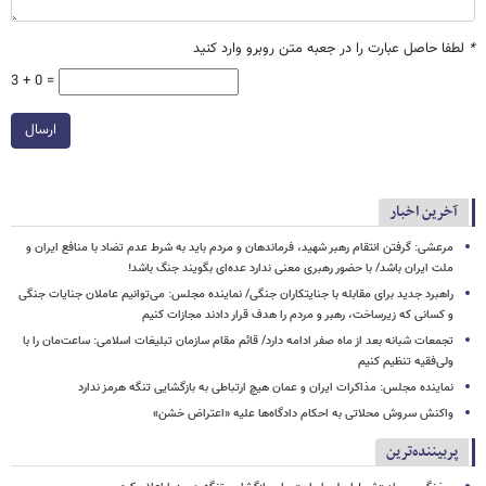
*
لطفا حاصل عبارت را در جعبه متن روبرو وارد کنید
3 + 0 =
ارسال
آخرین اخبار
مرعشی: گرفتن انتقام رهبر شهید، فرماندهان و مردم باید به شرط عدم تضاد با منافع ایران و
ملت ایران باشد/ با حضور رهبری معنی ندارد عده‌ای بگویند جنگ باشد!
راهبرد جدید برای مقابله با جنایتکاران جنگی/ نماینده مجلس: می‌توانیم عاملان جنایات جنگی
و کسانی که زیرساخت‌، رهبر و مردم را هدف قرار دادند مجازات کنیم
تجمعات شبانه بعد از ماه صفر ادامه دارد/ قائم مقام سازمان تبلیغات اسلامی: ساعت‌مان را با
ولی‌فقیه تنظیم‌ کنیم
نماینده مجلس: مذاکرات ایران و عمان هیچ ارتباطی به بازگشایی تنگه هرمز ندارد
واکنش سروش محلاتی به احکام دادگاه‌ها علیه «اعتراض خشن»
پربیننده‌ترین