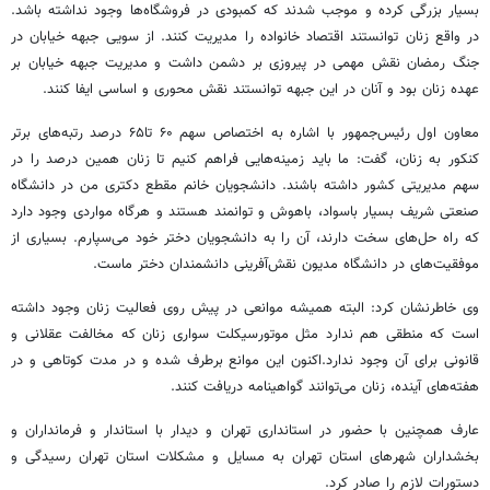
بسیار بزرگی کرده و موجب شدند که کمبودی در فروشگاه‌ها وجود نداشته باشد.
در واقع زنان توانستند اقتصاد خانواده را مدیریت کنند. از سویی جبهه خیابان در
جنگ رمضان نقش مهمی در پیروزی بر دشمن داشت و مدیریت جبهه خیابان بر
عهده زنان بود و آنان در این جبهه توانستند نقش محوری و اساسی ایفا کنند.
معاون اول رئیس‌جمهور با اشاره به اختصاص سهم ۶۰ تا۶۵ درصد رتبه‌های برتر
کنکور به زنان، گفت: ما باید زمینه‌هایی فراهم کنیم تا زنان همین درصد را در
سهم مدیریتی کشور داشته باشند. دانشجویان خانم مقطع دکتری من در دانشگاه
صنعتی شریف بسیار باسواد، باهوش و توانمند هستند و هرگاه مواردی وجود دارد
که راه حل‌های سخت دارند، آن را به دانشجویان دختر خود می‌سپارم. بسیاری از
موفقیت‌های در دانشگاه مدیون نقش‌آفرینی دانشمندان دختر ماست.
وی خاطرنشان کرد: البته همیشه موانعی در پیش روی فعالیت زنان وجود داشته
است که منطقی هم ندارد مثل موتورسیکلت سواری زنان که مخالفت عقلانی و
قانونی برای آن وجود ندارد.اکنون این موانع برطرف شده و در مدت کوتاهی و در
هفته‌های آینده، زنان می‌توانند گواهینامه دریافت کنند.
عارف همچنین با حضور در استانداری تهران و دیدار با استاندار و فرمانداران و
بخشداران شهرهای استان تهران به مسایل و مشکلات استان تهران رسیدگی و
دستورات لازم را صادر کرد.