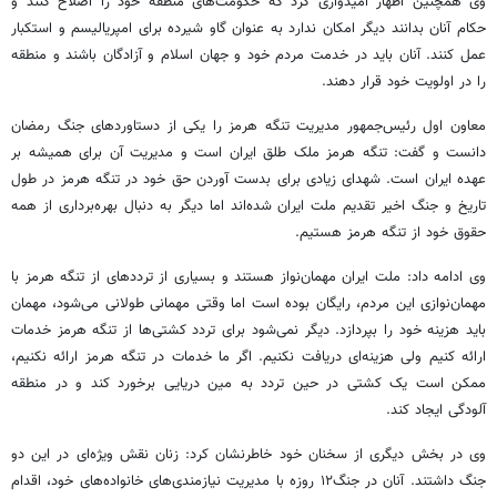
وی همچنین اظهار امیدواری کرد که حکومت‌های منطقه خود را اصلاح کنند و
حکام آنان بدانند دیگر امکان ندارد به عنوان گاو شیرده برای امپریالیسم و استکبار
عمل کنند. آنان باید در خدمت مردم خود و جهان اسلام و آزادگان باشند و منطقه
را در اولویت خود قرار دهند.
معاون اول رئیس‌جمهور مدیریت تنگه هرمز را یکی از دستاوردهای جنگ رمضان
دانست و گفت: تنگه هرمز ملک طلق ایران است و مدیریت آن برای همیشه بر
عهده ایران است. شهدای زیادی برای بدست آوردن حق خود در تنگه هرمز در طول
تاریخ و جنگ اخیر تقدیم ملت ایران شده‌اند اما دیگر به دنبال بهره‌برداری از همه
حقوق خود از تنگه هرمز هستیم.
وی ادامه داد: ملت ایران مهمان‌نواز هستند و بسیاری از ترددهای از تنگه‌ هرمز با
مهمان‌نوازی این مردم، رایگان بوده است اما وقتی مهمانی طولانی می‌شود، مهمان
باید هزینه خود را بپردازد.‌ دیگر نمی‌شود برای تردد کشتی‌ها از تنگه هرمز خدمات
ارائه کنیم ولی هزینه‌ای دریافت نکنیم. اگر ما خدمات در تنگه هرمز ارائه نکنیم،
ممکن است یک کشتی در حین تردد به مین دریایی برخورد کند و در منطقه
آلودگی ایجاد کند.
وی در بخش دیگری از سخنان خود خاطرنشان کرد: زنان نقش ویژه‌ای در این دو
جنگ داشتند. آنان در جنگ۱۲ روزه با مدیریت نیازمندی‌های خانواده‌های خود، اقدام