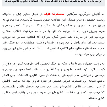
ایرادی ندارد اما نباید تفاوت دیدگاه و نظرها منجر به اختلاف و دعوای داخلی شود.
به گزارش خبرگزاری خبرآنلاین،
محمدرضا عارف
در دیدار معاون زنان و خانواده
ریاست جمهوری و سایر مدیران این معاونت ضمن تسلیت فرارسیدن ماه محرم، به
پیروزی‌های ملت ایران در جنگ رمضان اشاره کرد و گفت: در جنگ تحمیلی دوم و
سوم پیروزی‌هایی بدست آوردیم که آنها را در ادامه موفقیت انقلاب اسلامی
می‌دانیم زیرا در سال۵۷ هم کسی گمان نمی‌کرد که انقلاب اسلامی به پیروزی
دست یابد اما امام راحل از این پیروزی اطمینان داشت. موفقیت در دو جنگ اخیر
هم ادامه تحقق دستاوردهای انقلاب اسلامی است البته امام شهیدمان این پیروزی
را پیش‌بینی کرده بودند.
به روایت جماران، وی با بیان اینکه دو جنگ تحمیلی اخیر ظرفیت کشور در دفاع از
خود را اثبات کرد، گفت: ما پس از جنگ۱۲ روزه به نقاط ضعف خود پی بردیم و
براساس راهبردهای امام شهیدمان به شدت در حوزه فناوری اقدامات مهمی انجام
دادیم. نتیجه این عملکرد، خیزش عظیمی در حوزه فناوری بود که موجب افزایش
کارایی تجهیزات نظامی کشورمان شد. این دستاورد حاصل تلاش دانشمندان
کشورمان بود که زنان دانشمند کشورمان نیز سهم مهمی در ارتقای توان دفاعی
کشور داشتند.