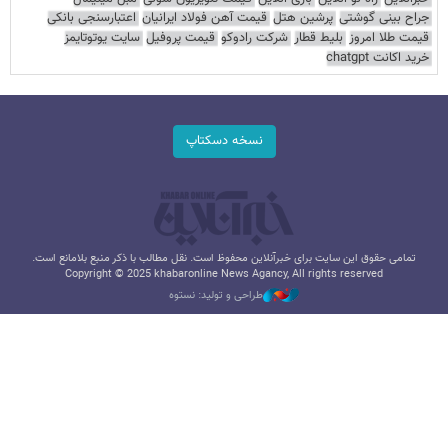
جراح بینی گوشتی
پرشین هتل
قیمت آهن فولاد ایرانیان
اعتبارسنجی بانکی
قیمت طلا امروز
بلیط قطار
شرکت رادوکو
قیمت پروفیل
سایت یوتوتایمز
خرید اکانت chatgpt
نسخه دسکتاپ
تمامی حقوق این سایت برای خبرآنلاین محفوظ است. نقل مطالب با ذکر منبع بلامانع است.
Copyright © 2025 khabaronline News Agancy, All rights reserved
طراحی و تولید: نستوه