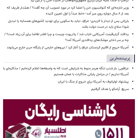
ترامپ با جنگ علیه ایران برتری جمهوری‌خواهان در امنیت ملی را از بین برد
وزیر خارجه‌ای که کنوانسیون خزر را امضا کرد در مورد تصویب آن چه گفت؟ / هشدار ظریف که
بعد از ۸ سال دوباره روی میز آمد؛ «خط مبدأ را اول تعیین کنید»
بارزانی پس از دیدار با الزیدی؛ عراق، نباید به سکویی برای تهدید کشورهای همسایه یا تبدیل
شود/ سلاح باید در دست دولت باشد
پدافند گران‌قیمت آمریکایی نایاب شد / پاتریوت چیست و چرا انقدر تقاضا برای آن زیاد است؟ /
چه بر سر ذخایر موشک‌های پدافندی آمریکا آمد؟
آمریکا خروج از اقلیم کردستان عراق را آغاز کرد / نیروهای خارجی از پایگاه حریر خارج می‌شوند
پربیننده‌ترین
عراقچی: باز شدن تنگه هرمز منوط به شرایطی است که به واسطه‌ها اعلام کرده‌ایم / مذاکره‌ای با
آمریکا نداریم / در مراحل پایانی مذاکرات با عمان هستیم
پیشنهاد اولیانوف به آمریکا برای خروج از جنگ با ایران
سریع: آرامکو را هدف گرفتیم