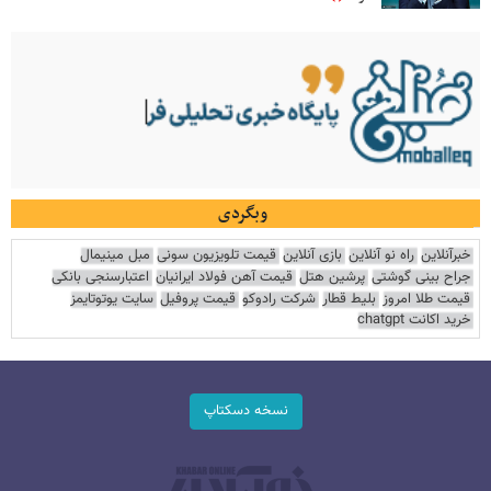
وبگردی
خبرآنلاین
راه نو آنلاین
بازی آنلاین
قیمت تلویزیون سونی
مبل مینیمال
جراح بینی گوشتی
پرشین هتل
قیمت آهن فولاد ایرانیان
اعتبارسنجی بانکی
قیمت طلا امروز
بلیط قطار
شرکت رادوکو
قیمت پروفیل
سایت یوتوتایمز
خرید اکانت chatgpt
نسخه دسکتاپ