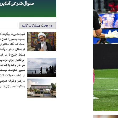
در بحث مشارکت کنید
شیخ‌نشین‌ها چگونه فک
مسجدجامعی: عمان تن
است که نگاه متفاوتی 
عربستان برادر بزرگ‌
مسلط خلیج فارس ا
ابوالفتح: برای ترامپ
سر کار باشد یا عمامه/
تغییر حکومت نیست/ 
در توقف حملات نقش
سازمان وظیفه عمومی 
معافیت سربازان فراری