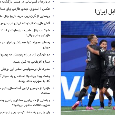
دروازه‌بان اسپانیایی در مسیر بازگشت ب
عکس | استوری مهدی طارمی برای ستاره 
ل ایران!
رونمایی از گران‌ترین خرید تاریخ رئال ما
آتش بازی دختر دونده ایرانی در بلاروس
شوک به رئال مادرید؛ بارسلونا در آستا
بازیکن جام جهانی!
رحمان عموزاد تنها صدرنشین ایران در برت
جهان
دو بازیکن آزاد در راه پیوستن به پرسپ
ستاره آفریقایی به قتل رسید
مدیرعامل پرسپولیس سفیر این ورزش 
پشت پرده پیشنهاد استقلال به سردار آز
که به سهراب داده بودند!
بازدید از دومین اردوی آماده‌سازی تیم م
محلات
رونمایی از جدی‌ترین مشتری رامین رضا
نقل‌وانتقالات منفجر می‌شود؟
پای پلیس به حذف کره جنوبی از جام جه