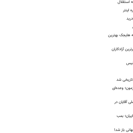
ه استقلال
اینتر
درید
نه هایجک بهترین
رین آزادکاران
ولیس
تاریخی شد
مون؛ وعده‌ای
لی آقایان در
ییان؛ بمب
انی باز شد!