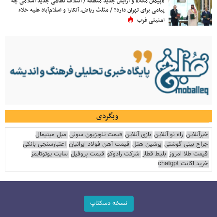
«پیمان مکه» و آرایش جدید منطقه / ائتلاف نظامی جدید اسلامی چه
پیامی برای تهران دارد؟ / مثلث ریاض، آنکارا و اسلام‌آباد علیه خلاء
امنیتی غرب
وبگردی
خبرآنلاین
راه نو آنلاین
بازی آنلاین
قیمت تلویزیون سونی
مبل مینیمال
جراح بینی گوشتی
پرشین هتل
قیمت آهن فولاد ایرانیان
اعتبارسنجی بانکی
قیمت طلا امروز
بلیط قطار
شرکت رادوکو
قیمت پروفیل
سایت یوتوتایمز
خرید اکانت chatgpt
نسخه دسکتاپ