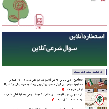
در بحث مشارکت کنید
ابوالفتح: حتی زمانی که می‌گوییم مذاکره نمی‌کنیم، در حال مذاکره
هستیم/ برجام برای ایران معجزه بود/ چون برجام به سود ایران بود آمریکا
از آن خارج شد
راز دشمنی وزیرخارجه لبنان با ایران / یوسف رجی چه ارتباطی با حزب
نزدیک به اسرائیل دارد؟