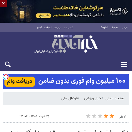
×
فارسی
العربية
English
تماس با ما
درباره ما
تبلیغات
آرشیو
شنبه ۱۷ مرداد ۱۴۰۵
صفحه اصلی
اخبار ورزشی
فوتبال ملی
۲۶ خرداد ۱۴۰۵ - ۲۳:۰۳
۳ نفر