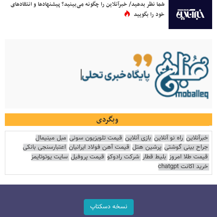
شما نظر بدهید/ خبرآنلاین را چگونه می‌بینید؟ پیشنهادها و انتقادهای
خود را بگویید
وبگردی
خبرآنلاین
راه نو آنلاین
بازی آنلاین
قیمت تلویزیون سونی
مبل مینیمال
جراح بینی گوشتی
پرشین هتل
قیمت آهن فولاد ایرانیان
اعتبارسنجی بانکی
قیمت طلا امروز
بلیط قطار
شرکت رادوکو
قیمت پروفیل
سایت یوتوتایمز
خرید اکانت chatgpt
نسخه دسکتاپ