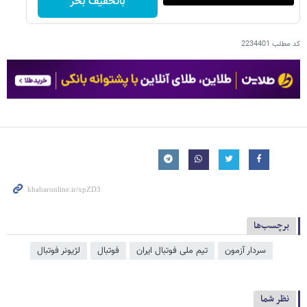
باتخفیف بخر
کد مطلب
2234401
برچسب‌ها
سردار آزمون
تیم ملی فوتبال ایران
فوتبال
لژیونر فوتبال
نظر شما