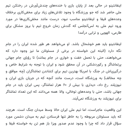
اینفانتینو در حالی بعد از پایان بازی با خنده‌های چندش‌آورش در رختکن تیم
ملی حاضر شد که جو ورزشگاه با وجود تلاش‌های زیاد برای مخفی‌کاری برخلاف
وعده‌های فیفا و اینفانتینو مناسب نبود، درست مانند مخفی‌کاری‌ها در مورد
ورود تیم ملی به لس‌آنجلس که گندش زمان خروج تیم با بروز مشکل برای
طارمی، الهویی و ترابی درآمد!
اینفانتینو باید هم خوشحال باشد. او می‌خواهد هر طور شده ایران را در جام
نگه دارد (البته این خواسته در برخی از مسئولان ما نیز وجود دارد که
می‌خواهند، حتی با تحمل خفت و خواری در جام بمانند) تا رؤیای جام جهانی
پرتماشاگر و رکوردشکنی در آن محقق شود و ایران با توجه به شرایط خاص و
درگیری‌اش در جنگ با امریکا بهترین تیم برای کشاندن تماشاگران (چه موافق و
چه مخالف) به ورزشگاه است، درست مانند آنچه که در جریان بازی ایران و
نیوزیلند رخ داد، دیداری با بیش از ۶۰ هزار تماشاگر، پس ایران باید در جام
جهانی باشد، حتی با وعده‌های توخالی، والا همه می‌دانند که این تعداد تماشاگر
برای نیوزیلند به ورزشگاه نمی‌آیند.
این واقعیت ماجراست، اما تیم ملی ایران حالا وسط میدان جنگ است. هرچند
که باید مسئولان مربوطه را به خاطر تنها فرستادن تیم به میدان دشمن مورد
سؤال قرار داد که چرا با وجود عدم صدور ویزا باز هم تن به خواسته فیفا و