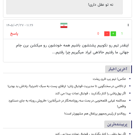
نه تو عقل داری!
۱۱:۲۶ - ۱۴۰۵/۰۳/۲۷
l
پاسخ
0
1
اینقدر تیم رو نکوبیم پشتشون باشیم همه خودشون رو میکشن برن جام
جهانی ما رفتیم حالاهی ایراد میگیریم چرا رفتیم...
آخرین اخبار
عکس| تیم پپ فرو ریخت
از ناکامی در سخنگویی تا مدیریت فوتبال زنان؛ ارتقای پست به سبک تاجرنیا/ پاداش بد بودن!
اگر پول‌پاشی را کنار بگذارید ، فوتبال نجات پیدا می کند
محاکمه غیابی قلعه‌نویی در بحث سه روزنامه‌نگار در خبرآنلاین؛ «فروش رویا» به جای دستاورد
واقعی!
رونالدو از رئیس‌جمهور پرتغال هم مشهورتر است!
پربیننده‌ترین
اگر پول‌پاشی را کنار بگذارید ، فوتبال نجات پیدا می کند