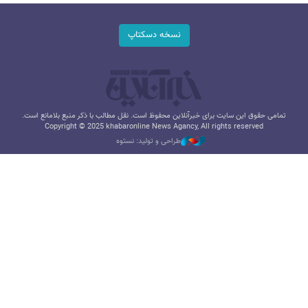
نسخه دسکتاپ
تمامی حقوق این سایت برای خبرآنلاین محفوظ است. نقل مطالب با ذکر منبع بلامانع است.
Copyright © 2025 khabaronline News Agancy, All rights reserved
طراحی و تولید: نستوه