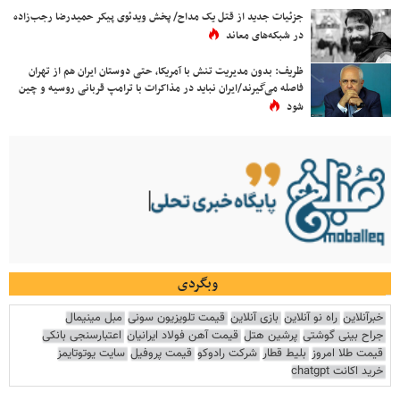
جزئیات جدید از قتل یک مداح/ پخش ویدئوی پیکر حمیدرضا رجب‌زاده
در شبکه‌های معاند
ظریف: بدون مدیریت تنش با آمریکا، حتی دوستان ایران هم از تهران
فاصله می‌گیرند/ایران نباید در مذاکرات با ترامپ قربانی روسیه و چین
شود
وبگردی
خبرآنلاین
راه نو آنلاین
بازی آنلاین
قیمت تلویزیون سونی
مبل مینیمال
جراح بینی گوشتی
پرشین هتل
قیمت آهن فولاد ایرانیان
اعتبارسنجی بانکی
قیمت طلا امروز
بلیط قطار
شرکت رادوکو
قیمت پروفیل
سایت یوتوتایمز
خرید اکانت chatgpt