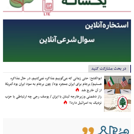
در بحث مشارکت کنید
ابوالفتح: حتی زمانی که می‌گوییم مذاکره نمی‌کنیم، در حال مذاکره
هستیم/ برجام برای ایران معجزه بود/ چون برجام به سود ایران بود آمریکا
از آن خارج شد
راز دشمنی وزیرخارجه لبنان با ایران / یوسف رجی چه ارتباطی با حزب
نزدیک به اسرائیل دارد؟