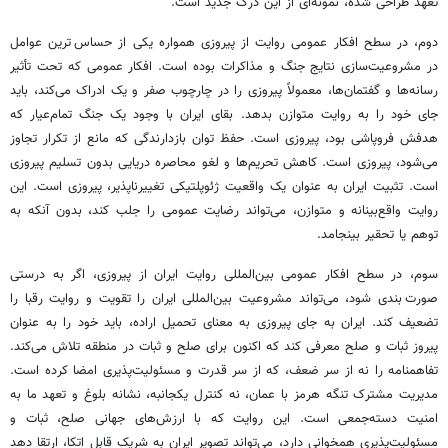
تعهد طراحی شده، نمونه‌ای از این درک جدید است.
دوم، در سطح افکار عمومی روایت از پیروزی همواره یکی از حساس ترین عوامل
در مشروعیت‌سازی نتایج جنگ و مذاکرات بوده است. افکار عمومی که تحت تأثیر
رسانه‌ها و گفتمان‌ها، معمولاً پیروزی را در چارچوب صفر و یک ادراک می‌کند، باید
جای خود را به روایت متوازن بدهد. بقای ایران با وجود یک جنگ تمام‌عیار که
هدفش فروپاشی بود، پیروزی است. حفظ توان بازدارندگی که مانع از تکرار تجاوز
می‌شود، پیروزی است. کاهش تحریم‌ها و لغو محاصره دریایی بدون تسلیم پیروزی
است. تثبیت ایران به عنوان یک واقعیت ژئوپلتیکی تغییرناپذیر، پیروزی است. این
روایت واقع‌بینانه و متوازن، می‌تواند رضایت عمومی را جلب کند، بدون آنکه به
توهم یا تحقیر بینجامد.
سوم، در سطح افکار عمومی بین‌المللی روایت ایران از پیروزی، اگر به درستی
صورت بندی شود، می‌تواند مشروعیت بین‌المللی ایران را تقویت و روایت رقبا را
تضعیف کند. ایران به جای پیروزی به معنای تحمیل اراده، باید خود را به عنوان
پیروز ثبات و صلح معرفی کند که اکنون برای صلح و ثبات در منطقه تلاش می‌کند.
تفاهمنامه را نه از سر ضعف، که از سر قدرت و مسئولیت‌پذیری امضا کرده است.
مدیریت مشترک تنگه هرمز با عمان، نه کنترل یکجانبه، نشانه بلوغ و تعهد ما به
امنیت دسته‌جمعی است. این روایت که با ارزش‌های جهانی صلح، ثبات و
مسئولیت‌پذیری همخوانی دارد، می‌تواند تصویر ایران به شریک قابل اتکا، ارتقا دهد