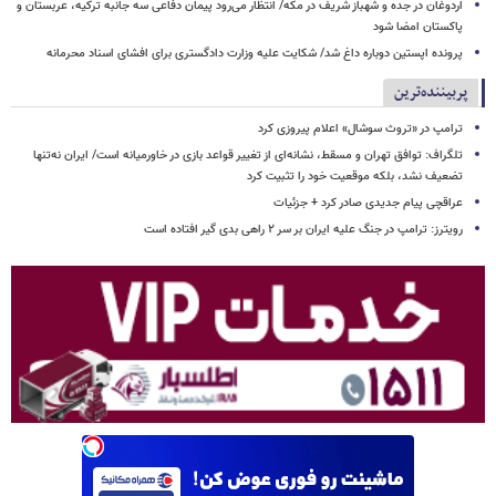
اردوغان در جده و شهباز شریف در مکه/ انتظار می‌رود پیمان دفاعی سه جانبه ترکیه، عربستان و
پاکستان امضا شود
پرونده اپستین دوباره داغ شد/ شکایت علیه وزارت دادگستری برای افشای اسناد محرمانه
پربیننده‌ترین
ترامپ در «تروث سوشال» اعلام پیروزی کرد
تلگراف: توافق تهران و مسقط، نشانه‌ای از تغییر قواعد بازی در خاورمیانه است/ ایران نه‌تنها
تضعیف نشد، بلکه موقعیت خود را تثبیت کرد
عراقچی پیام جدیدی صادر کرد + جزئیات
رویترز: ترامپ در جنگ علیه ایران بر سر ۲ راهی بدی گیر افتاده است