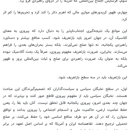
سوم، فرسایش اجماع بین‌المللی که آمریکا را در انزوای راهبردی فرو برد.
چهارم، ظهور کریدورهای موازی مالی که اهرم دلار را کند کرد و تحریم‌ها را کم ‌اثر
کرد.
این موانع یک نتیجه‌گیری اجتناب‌ناپذیر را به دنبال دارد که پیروزی به معنای
کلاسیک آن، در جهان امروز باید بازتعریف شود. کسب منافع بیشتر و دستاورد
راهبردی یکجانبه، نه تنها صلح نمی‌آورند، بلکه بستر بحران‌های بعدی را فراهم
می‌سازند. بنابراین، ضرورت بازتعریف مفهوم پیروزی، صرفاً یک بحث آکادمیک نبوده
بلکه به عنوان یک ضرورت راهبردی برای صلح و ثبات بین‌المللی بروز و ظهور
می‌کند.
این بازتعریف باید در سه سطح بازتعریف شود.
اول، در سطح نخبگان سیاسی و سیاست‌گذاران که تصمیم‌گیرندگان این مباحث
هستند. نخبگان سیاسی باید از مفهوم پیروزی قاطع عبور کنند و بپذیرند که در
جهان چند بعدی امروز، پیروزی یکجانبه قابل تحقق نیست. آنان باید بقا را، یعنی
حفظ تمامیت ارضی، حاکمیت ملی و انسجام اجتماعی را پیروزی بدانند و توافق
متوازن را، که در آن هر دو طرف منافع اساسی خود را حفظ می‌کنند، بر صلح
تحمیلی ترجیح دهند. تفاهمنامه ایران و آمریکا که بر اساس اصل تعهد در برابر