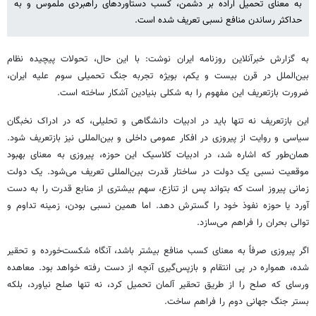
به معنای تحمیل اراده بر دشمن، کسب دستاوردهای راهبردی ملموس و به
حداکثر رساندن منافع نسبی تعریف ‌شده است.
به گزارش خبرآنلاین روزنامه ایران نوشت: با این حال، تحولات پیچیده نظام
بین‌الملل در قرن بیست و یکم، بویژه تجربه جنگ تحمیلی سوم علیه ایران،
ضرورت بازتعریف این مفهوم را به شکلی بنیادین آشکار ساخته است.
این بازتعریف نه تنها باید در ادبیات دانشگاهی و تحلیلی، که در ادراک نخبگان
سیاسی و روایت از پیروزی در افکار عمومی داخلی و بین‌المللی نیز بازتعریف شود.
همان‌طور که اشاره شد، در ادبیات کلاسیک این حوزه، پیروزی به معنای بهبود
موقعیت نسبی یک دولت در ساختار قدرت بین‌المللی تعریف می‌شود. یک دولت
زمانی پیروز است که بتواند پس از تنازع، سهم بیشتری از منابع قدرت را به دست
آورد یا حوزه نفوذ خود را گسترش دهد. اما همین نسبی بودن، زمینه تداوم و
توالی بحران را فراهم می‌سازد.
اگر پیروزی صرفاً به معنای کسب منافع بیشتر باشد، آنگاه شکست‌خورده و تحقیر
شده، همواره در پی انتقام و بازپس‌گیری آنچه از دست رفته خواهد بود. معاهده
ورسای که صلح را از طریق تحقیر آلمان تحمیل کرد، نه تنها صلح نیاورد، بلکه
بستر جنگ جهانی دوم را فراهم ساخت.