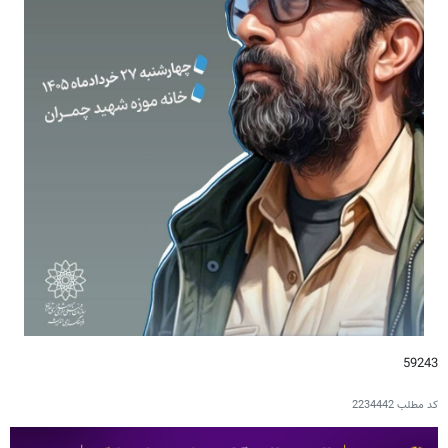
59243
کد مطلب
2234442