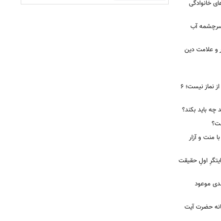
ای خانوادگی
 سرچشمه آب
ر و علامت دین
تسبیح حضرت زهرا(س) فقط برای بعد از نماز نیست؛ ۶
د چه باید بکند؟
ست؟
ا منت و آزار
یتگرِ اولِ حقیقت
هدی موعود
انه حضرت آیت