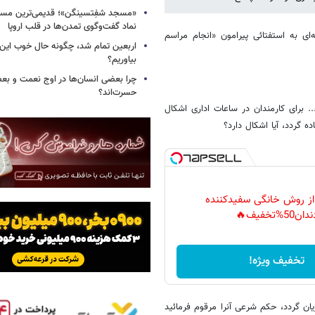
«مسجد شفِتسینگن»؛ قدیمی‌ترین مسجد
نماد گفت‌وگوی تمدن‌ها در قلب اروپا
ی به استفتائی پیرامون «انجام مراسم
اربعین تمام شد، چگونه حال خوب این س
بیاوریم؟
چرا بعضی انسان‌ها در اوج نعمت و بع
حسرت‌اند؟
. برای کارمندان در ساعات اداری اشکال
ه گردد، آیا اشکال دارد؟
 از روش خانگی سفیدکننده
دان50%تخفیف🔥
تخفیف ویژه!
 گردد، حکم شرعی آنرا مرقوم فرمائید