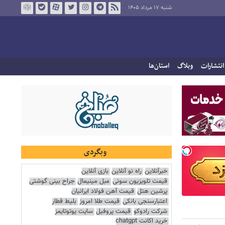
شنبه ۱۷ مرداد ۱۴۰۵
انتشارات
وبلاگ
استان‌ها
وبگردی
خبرآنلاین
راه نو آنلاین
بازی آنلاین
قیمت تلویزیون سونی
مبل مینیمال
جراح بینی گوشتی
پرشین هتل
قیمت آهن فولاد ایرانیان
اعتبارسنجی بانکی
قیمت طلا امروز
بلیط قطار
شرکت رادوکو
قیمت پروفیل
سایت یوتوتایمز
خرید اکانت chatgpt