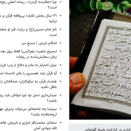
چرا «مقایسه کردن» ، ریشه اصلیِ رنج‌ه
است؟
۳۱ سال پخش تلاوت بی‌وقفه قرآن بر
ترکیه
نام امام حسین(ع) و زیارت قبر او شعا
است
احکام شرعی | مسحِ سر
زمان سفارش‌شده در روایات
میان احترام به مادر و دفاع از پدر؛ فرزن
آیا قرآن چند همسری را جایز دانسته ا
هشدار قرآن به نیکوکاران؛ صدقه‌تان را ب
باطل نکنید
میدان‌داری نسل نو؛ چرا جوانان باید روا
باشند؟
ببینید| چه جامعه‌ای می‌تواند پذیرای م
ارواحنافداه باشد؟
سخنان محمدباقر خرازی و خروش عالم
الله جوادی آملی
اری در ادارات» پاسخ گفته‌اند.