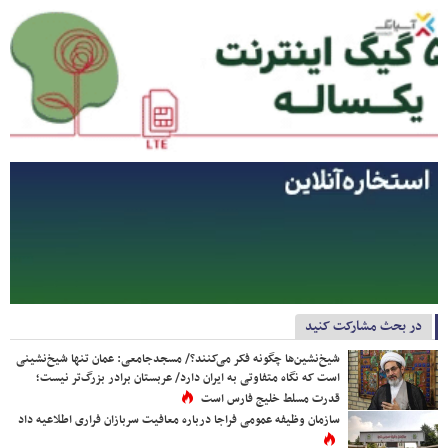
در بحث مشارکت کنید
شیخ‌نشین‌ها چگونه فکر می‌کنند؟/ مسجدجامعی: عمان تنها شیخ‌نشینی
است که نگاه متفاوتی به ایران دارد/ عربستان برادر بزرگ‌تر نیست؛
قدرت مسلط خلیج فارس است
سازمان وظیفه عمومی فراجا درباره معافیت سربازان فراری اطلاعیه داد