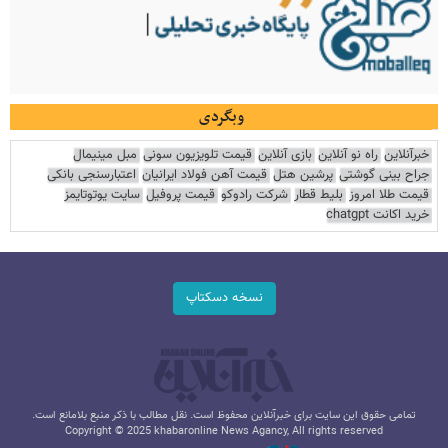
وبگردی
خبرآنلاین
راه نو آنلاین
بازی آنلاین
قیمت تلویزیون سونی
مبل مینیمال
جراح بینی گوشتی
پرشین هتل
قیمت آهن فولاد ایرانیان
اعتبارسنجی بانکی
قیمت طلا امروز
بلیط قطار
شرکت رادوکو
قیمت پروفیل
سایت یوتوتایمز
خرید اکانت chatgpt
نسخه دسکتاپ
تمامی حقوق این سایت برای خبرآنلاین محفوظ است. نقل مطالب با ذکر منبع بلامانع است.
Copyright © 2025 khabaronline News Agancy, All rights reserved