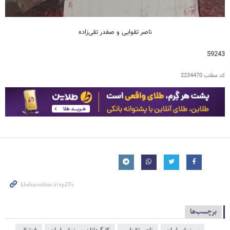
ناصر تقوایی و صفدر تقی‌زاده
59243
کد مطلب
2234470
برچسب‌ها