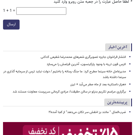
*
لطفا حاصل عبارت را در جعبه متن روبرو وارد کنید
1 + 1 =
ارسال
آخرین اخبار
انتشار فراخوان جایزه تصویرگری شعرهای محمدرضا شفیعی کدکنی
لارس فون تریه با وجود پارکینسون، آخرین فیلمش را می‌سازد
مدیرعامل خانه سینما مطرح‌ کرد: ما جنگ رسانه را باختیم / دولت نباید ترس از سرمایه گذاری در
سینما داشته باشد
«هزار داستان» بعد از ماه صفر می‌آید + تیزر
برگزاری مراسم تکریم بدرلو در سالن حقیقت/ مرادی کرمانی سرپرست معاونت مستند شد
پربیننده‌ترین
ضرب‌المثل " مانند بز اخفش سر تکان می‌دهد" از کجا آمده؟!