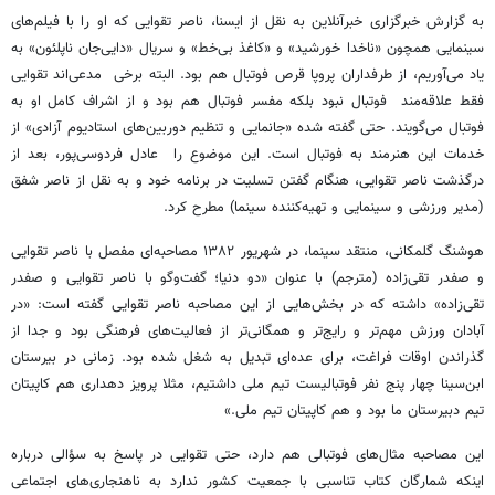
به گزارش خبرگزاری خبرآنلاین به نقل از ایسنا، ناصر تقوایی که او را با فیلم‌های
سینمایی همچون «ناخدا خورشید» و «کاغذ بی‌خط» و سریال «دایی‌جان ناپلئون» به
یاد می‌آوریم، از طرفداران پروپا قرص فوتبال هم بود. البته برخی مدعی‌اند تقوایی
فقط علاقه‌مند فوتبال نبود بلکه مفسر فوتبال هم بود و از اشراف کامل او به
فوتبال می‌گویند. حتی گفته شده «جانمایی و تنظیم دوربین‌های استادیوم آزادی» از
خدمات این هنرمند به فوتبال است. این موضوع را عادل فردوسی‌پور، بعد از
درگذشت ناصر تقوایی، هنگام گفتن تسلیت در برنامه خود و به نقل از ناصر شفق
(مدیر ورزشی و سینمایی و تهیه‌کننده سینما) مطرح کرد.
هوشنگ گلمکانی، منتقد سینما، در شهریور ۱۳۸۲ مصاحبه‌ای مفصل با ناصر تقوایی
و صفدر تقی‌زاده (مترجم) با عنوان «دو دنیا؛ گفت‌وگو با ناصر تقوایی و صفدر
تقی‌زاده» داشته که در بخش‌هایی از این مصاحبه ناصر تقوایی گفته است: «در
آبادان ورزش مهم‌تر و رایج‌تر و همگانی‌تر از فعالیت‌های فرهنگی بود و جدا از
گذراندن اوقات فراغت، برای عده‌ای تبدیل به شغل شده بود. زمانی در بیرستان
ابن‌سینا چهار پنج ‌نفر فوتبالیست تیم ‌ملی داشتیم، مثلا پرویز دهداری هم کاپیتان
تیم دبیرستان ما بود و هم کاپیتان تیم ملی.»
این مصاحبه مثال‌های فوتبالی هم دارد، حتی تقوایی در پاسخ به‌ سؤالی درباره
اینکه شمارگان کتاب تناسبی با جمعیت کشور ندارد به ناهنجاری‌های اجتماعی