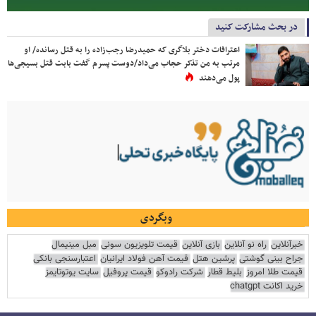
در بحث مشارکت کنید
اعترافات دختر بلاگری که حمیدرضا رجب‌زاده را به قتل رسانده/ او
مرتب به من تذکر حجاب می‌داد/دوست پسرم گفت بابت قتل بسیجی‌ها
پول می‌دهند
وبگردی
خبرآنلاین
راه نو آنلاین
بازی آنلاین
قیمت تلویزیون سونی
مبل مینیمال
جراح بینی گوشتی
پرشین هتل
قیمت آهن فولاد ایرانیان
اعتبارسنجی بانکی
قیمت طلا امروز
بلیط قطار
شرکت رادوکو
قیمت پروفیل
سایت یوتوتایمز
خرید اکانت chatgpt