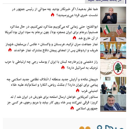
شما نظر بدهید/ اگر خبرنگار بودید چه سوالی از رئیس جمهور در
نشست خبری فردا می‌پرسیدید؟
ابوالفتح: حتی زمانی که می‌گوییم مذاکره نمی‌کنیم، در حال مذاکره
هستیم/ برجام برای ایران معجزه بود/ چون برجام به سود ایران بود آمریکا
از آن خارج شد
نماز جماعت سران ترکیه، عربستان و پاکستان + عکس / بن‌سلمان، شهباز
شریف و اردوغان پس از امضای پیمان دفاع مشترک نماز خواندند
راز دشمنی وزیرخارجه لبنان با ایران / یوسف رجی چه ارتباطی با حزب
نزدیک به اسرائیل دارد؟
«پیمان مکه» و آرایش جدید منطقه / ائتلاف نظامی جدید اسلامی چه
پیامی برای تهران دارد؟ / مثلث ریاض، آنکارا و اسلام‌آباد علیه خلاء
امنیتی غرب
سناتور آمریکایی خواهان ارسال اسلحه برای شورش در ایران شد / تد
کروز: فرقی نمی‌کند پسر شاه روی کار بیاید یا مریم رجوی، هر کسی جز
جمهوری اسلامی