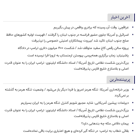
آخرین اخبار
عراقچی: وقت آن رسیده که برادری واقعی در پیش بگیریم
اسرائیل و آمریکا جلوی حضور فرانسه در جنوب لبنان را گرفتند / فهرست اولیه کشورهای حافظ
صلح جنوب لبنان تائید شد /بیروت پیمانکاران امنیتی خصوصی را نپذیرفت
پروژه سالن رقص کاخ سفید متوقف شد / شکست ۴۰۰ میلیون دلاری ترامپ در دادگاه
پاشینیان: زمان برگزاری همه‌پرسی پیوستن ارمنستان به اروپا فرا نرسیده است
بزرگ‌ترین شکست نظامی تاریخ آمریکا / استاد دانشگاه ایلینوی: ترامپ ایران را به عنوان قدرت
اصلی و بلامنازع خلیج فارس پذیرفته‌است
پربیننده‌ترین
وزیر خزانه‌داری آمریکا: تنگه هرمز امروز یا فردا دیگر باز می‌شود / وضعیت تنگه هرمز به گذشته
بر نمی‌گردد
دیپلمات پیشین آمریکایی: شاید مجبور شویم کنترل تنگه هرمز را به ایران بسپاریم
بزرگ‌ترین شکست نظامی تاریخ آمریکا / استاد دانشگاه ایلینوی: ترامپ ایران را به عنوان قدرت
اصلی و بلامنازع خلیج فارس پذیرفته‌است
پیمان دفاعی مکه چه بندهایی دارد؟
بقائی خطاب به ترامپ: در تنگه گیر کرده‌ای و هیچ اعتباری برایت باقی نمانده‌است