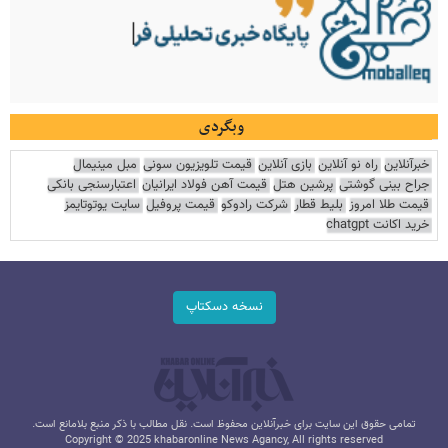
وبگردی
خبرآنلاین
راه نو آنلاین
بازی آنلاین
قیمت تلویزیون سونی
مبل مینیمال
جراح بینی گوشتی
پرشین هتل
قیمت آهن فولاد ایرانیان
اعتبارسنجی بانکی
قیمت طلا امروز
بلیط قطار
شرکت رادوکو
قیمت پروفیل
سایت یوتوتایمز
خرید اکانت chatgpt
نسخه دسکتاپ
تمامی حقوق این سایت برای خبرآنلاین محفوظ است. نقل مطالب با ذکر منبع بلامانع است.
Copyright © 2025 khabaronline News Agancy, All rights reserved