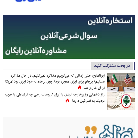
در بحث مشارکت کنید
ابوالفتح: حتی زمانی که می‌گوییم مذاکره نمی‌کنیم، در حال مذاکره
هستیم/ برجام برای ایران معجزه بود/ چون برجام به سود ایران بود آمریکا
از آن خارج شد
راز دشمنی وزیرخارجه لبنان با ایران / یوسف رجی چه ارتباطی با حزب
نزدیک به اسرائیل دارد؟