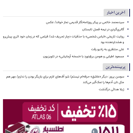
آخرین اخبار
سیدمحمد خاتمی بر پیکر روزنامه‌نگار قدیمی نماز خواند/ عکس
گالری‌گردی در نیمه فصل تابستان
روایت تاریخی «لباس شخصی» با حذفیات دچار تحریف شد/ فیلمی که در زمان خود اثری پیش‌رو
و هشداردهنده بود
علی منتظری به رادیو رفت
مسعود اطیابی و هومن برق‌نورد با «نسخه آزمایشی» در تلویزیون
پربیننده‌ترین
سوسن پرور: دیگر «عاشق» حرفه‌ام نیستم/ شو آف‌های لازم برای بازیگر بودن را ندارم/ مِهر هم
مثل نان آدم‌ها را نمک‌گیر می‌کند
ژیلا هدائی درگذشت