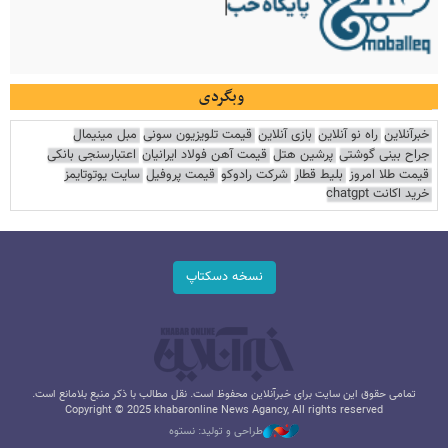
وبگردی
خبرآنلاین
راه نو آنلاین
بازی آنلاین
قیمت تلویزیون سونی
مبل مینیمال
جراح بینی گوشتی
پرشین هتل
قیمت آهن فولاد ایرانیان
اعتبارسنجی بانکی
قیمت طلا امروز
بلیط قطار
شرکت رادوکو
قیمت پروفیل
سایت یوتوتایمز
خرید اکانت chatgpt
نسخه دسکتاپ
تمامی حقوق این سایت برای خبرآنلاین محفوظ است. نقل مطالب با ذکر منبع بلامانع است.
Copyright © 2025 khabaronline News Agancy, All rights reserved
طراحی و تولید: نستوه