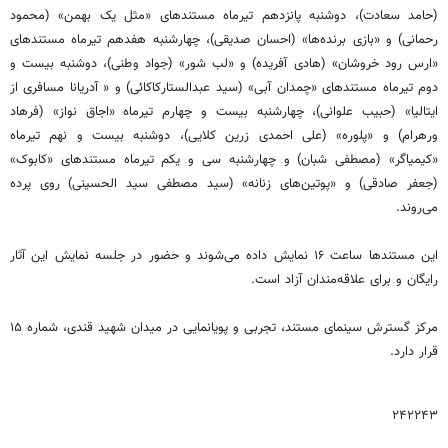
(حامد سعادت)، دوشنبه پانزدهم تیرماه مستندهای «مثل یک بهمن» (محمود
رحمانی) و «بازی برنده‌ها» (احسان صدیقی)، چهارشنبه هفدهم تیرماه مستندهای
«ارس رود خروشان» (هادی آفریده) و «لب شور» (جواد وطنی)، دوشنبه بیست و
دوم تیرماه مستندهای «چمدان آبی» (سید عبدالستارکاکائی) و « آدریانا مسافری از
ایتالیا» (حبیب علوانی)، چهارشنبه بیست و چهارم تیرماه «اجاق نواز» (فرهاد
ورهرام) و «پلوره» (علی احمدی زرین کلایی)، دوشنبه بیست و نهم تیرماه
«کیمیاگر» (مصطفی شبان) و چهارشنبه سی و یکم تیرماه مستندهای «کابوک»
(جعفر صادقی) و «پوتین‌های زنانه» (سید مصطفی سید الحسینی) روی پرده
می‌روند.
این مستندها ساعت ۱۶ نمایش داده می‎‌شوند و حضور در جلسه نمایش این آثار
رایگان و برای علاقه‌مندان آزاد است.
مرکز گسترش سینمای مستند، تجربی و پویانمایی در میدان شهید قندی، شماره ۱۵
قرار دارد.
۲۴۲۲۴۳