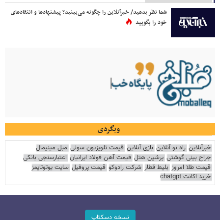
شما نظر بدهید/ خبرآنلاین را چگونه می‌بینید؟ پیشنهادها و انتقادهای
خود را بگویید
وبگردی
خبرآنلاین
راه نو آنلاین
بازی آنلاین
قیمت تلویزیون سونی
مبل مینیمال
جراح بینی گوشتی
پرشین هتل
قیمت آهن فولاد ایرانیان
اعتبارسنجی بانکی
قیمت طلا امروز
بلیط قطار
شرکت رادوکو
قیمت پروفیل
سایت یوتوتایمز
خرید اکانت chatgpt
نسخه دسکتاپ