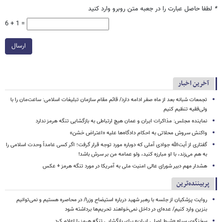
*
لطفا حاصل عبارت را در جعبه متن روبرو وارد کنید
6 + 1 =
ارسال
آخرین اخبار
تجمعات شبانه بعد از ماه صفر ادامه دارد/ قائم مقام سازمان تبلیغات اسلامی: ساعت‌مان را با
ولی‌فقیه تنظیم‌ کنیم
نماینده مجلس: مذاکرات ایران و عمان هیچ ارتباطی به بازگشایی تنگه هرمز ندارد
واکنش سروش محلاتی به احکام دادگاه‌ها علیه «اعتراض خشن»
گفتاری از آیت‌الله جوادی آملی که دوباره مورد توجه قرار گرفت؛ اگر کسی عامداً وحدت اسلامی را
به هم می‌زند، با او مبارزه کنید، ولو عمامه من بر سرش باشد!
هشدار مهم دبیر شورای عالی امنیت ملی به آمریکا در مورد تنگه هرمز + عکس
پربیننده‌ترین
روایت پزشکیان از جلسه با رهبر شهید درباره استیضاح وزرا/ در محاصره هستیم و نمی‌توانیم
بنزین وارد کنیم/ عده‌ای در داخل نمی‌خواهند تحریم‌ها برداشته شود
سخنگوی سپاه «شرط اصلی ایران» برای بازگشایی تنگه هرمز را اعلام کرد