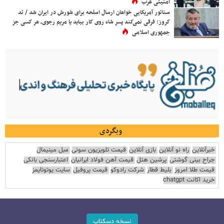
امنیتی غرب
سناتور آمریکایی خواهان ارسال اسلحه برای شورش در ایران شد / تد
کروز: فرقی نمی‌کند پسر شاه روی کار بیاید یا مریم رجوی، هر کسی جز
جمهوری اسلامی
وبگردی
خبرآنلاین
راه نو آنلاین
بازی آنلاین
قیمت تلویزیون سونی
مبل مینیمال
جراح بینی گوشتی
پرشین هتل
قیمت آهن فولاد ایرانیان
اعتبارسنجی بانکی
قیمت طلا امروز
بلیط قطار
شرکت رادوکو
قیمت پروفیل
سایت یوتوتایمز
خرید اکانت chatgpt
نسخه دسکتاپ