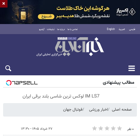
×
فارسی
العربية
English
تماس با ما
درباره ما
تبلیغات
آرشیو
شنبه ۱۷ مرداد ۱۴۰۵
مطالب پیشنهادی
IM LS7 لوکس ترین شاسی بلند برقی ایران
صفحه اصلی
اخبار ورزشی
فوتبال جهان
۲۷ خرداد ۱۴۰۵ - ۱۳:۳۰
۰ نفر