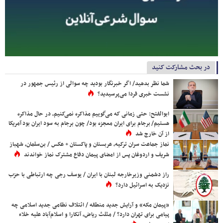
در بحث مشارکت کنید
شما نظر بدهید/ اگر خبرنگار بودید چه سوالی از رئیس جمهور در
نشست خبری فردا می‌پرسیدید؟
ابوالفتح: حتی زمانی که می‌گوییم مذاکره نمی‌کنیم، در حال مذاکره
هستیم/ برجام برای ایران معجزه بود/ چون برجام به سود ایران بود آمریکا
از آن خارج شد
نماز جماعت سران ترکیه، عربستان و پاکستان + عکس / بن‌سلمان، شهباز
شریف و اردوغان پس از امضای پیمان دفاع مشترک نماز خواندند
راز دشمنی وزیرخارجه لبنان با ایران / یوسف رجی چه ارتباطی با حزب
نزدیک به اسرائیل دارد؟
«پیمان مکه» و آرایش جدید منطقه / ائتلاف نظامی جدید اسلامی چه
پیامی برای تهران دارد؟ / مثلث ریاض، آنکارا و اسلام‌آباد علیه خلاء