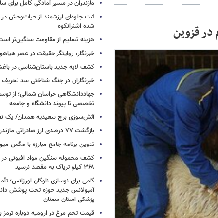
مازندران در مسیر آمادگی کامل برای س
ثبت جلوه‌ای ارزشمند از حیات‌وحش در
شده اشترانکوه
هزینه تسلیم از مقاومت سنگین‌تر است
خبرنگار، روایتگر حقیقت در عصر هیاهوی
کشف لایه جدید باستان‌شناسی در باغش
خبرنگاران در جنگ شناختی سد تحریف 
جهاددانشگاهی خراسان شمالی؛ از توس
تخصصی تا پیوند دانشگاه و جامعه
آتش‌سوزی برج سعیدیه همدان/ یک نف
بازگشت ۷۷ درصدی ارز صادراتی مازندران
تدوین برنامه جامع مبارزه با مگس میوه
کشف محموله سنگین مواد افیونی در د
۳۶۸ کیلو تریاک به مقصد نرسید
آمبولانس جدید حوزه تحت پوشش دانش
پزشکی استان سمنان
قیمت تخم مرغ در ارومیه دوباره ترمز بر