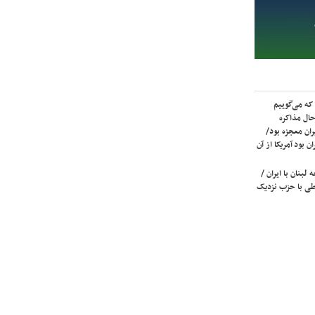
که می‌گوییم
حال مذاکره
ران معجزه بود/
ن بود آمریکا از آن
لبنان با ایران /
ی با حزب نزدیک