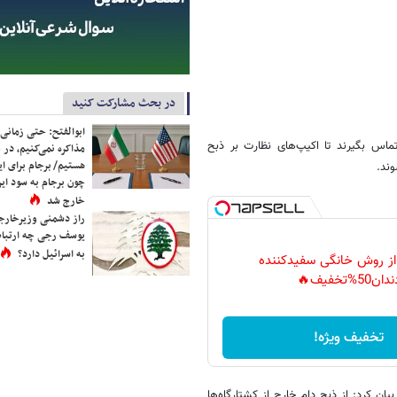
در بحث مشارکت کنید
ابوالفتح: حتی زمانی 
انی خاطرنشان کرد: شهروندان می‌توانند در صورت نیاز با سامانه ۱۵۱۲ تماس بگیرند تا اکیپ‌های نظارت بر ذبح
مذاکره نمی‌کنیم، در 
هستیم/ برجام برای ای
ند.
چون برجام به سود ایرا
خارج شد
راز دشمنی وزیرخارجه 
یوسف رجی چه ارتباط
به اسرائیل دارد؟
 از روش خانگی سفیدکننده
دان50%تخفیف🔥
تخفیف ویژه!
ان کرد: از ذبح دام خارج از کشتارگاه‌ها