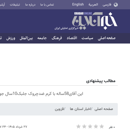
فارسی
العربية
English
تماس با ما
درباره ما
تبلیغات
آرشی
صفحه اصلی
سیاست
اقتصاد
فرهنگ
جامعه
بین‌الملل
ورزش
تا
مطالب پیشنهادی
این آقای58ساله با کرم ضدچروک جلبک10سال جوان شد(سفارش با تخفیف)
صفحه اصلی
اخبار استان ها
قزوین
۲۷ خرداد ۱۴۰۵ - ۱۷:۲۴
۰ نفر