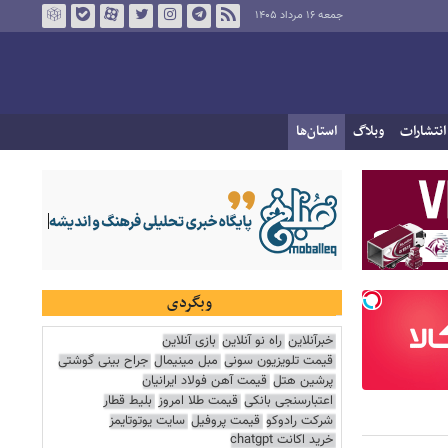
جمعه ۱۶ مرداد ۱۴۰۵
انتشارات
وبلاگ
استان‌ها
وبگردی
خبرآنلاین
راه نو آنلاین
بازی آنلاین
قیمت تلویزیون سونی
مبل مینیمال
جراح بینی گوشتی
پرشین هتل
قیمت آهن فولاد ایرانیان
اعتبارسنجی بانکی
قیمت طلا امروز
بلیط قطار
شرکت رادوکو
قیمت پروفیل
سایت یوتوتایمز
خرید اکانت chatgpt