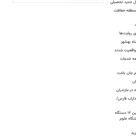
ال جدید تحصیلی
 منطقه حفاظت
 روایت‌ها
اه بهشهر
واقعیت شدند
عه خدمات
ر جان باخت
 در مازندران
اراب فارس/
گامی برای نوسازی ناوگان اورژانس؛ تأمین ۱۲ دستگاه
گاه علوم
ید