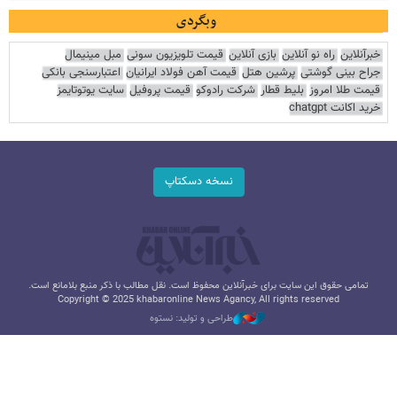
وبگردی
خبرآنلاین
راه نو آنلاین
بازی آنلاین
قیمت تلویزیون سونی
مبل مینیمال
جراح بینی گوشتی
پرشین هتل
قیمت آهن فولاد ایرانیان
اعتبارسنجی بانکی
قیمت طلا امروز
بلیط قطار
شرکت رادوکو
قیمت پروفیل
سایت یوتوتایمز
خرید اکانت chatgpt
نسخه دسکتاپ
تمامی حقوق این سایت برای خبرآنلاین محفوظ است. نقل مطالب با ذکر منبع بلامانع است.
Copyright © 2025 khabaronline News Agancy, All rights reserved
طراحی و تولید: نستوه