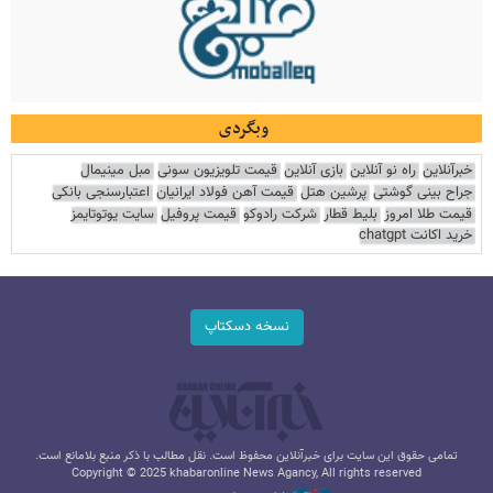
وبگردی
خبرآنلاین
راه نو آنلاین
بازی آنلاین
قیمت تلویزیون سونی
مبل مینیمال
جراح بینی گوشتی
پرشین هتل
قیمت آهن فولاد ایرانیان
اعتبارسنجی بانکی
قیمت طلا امروز
بلیط قطار
شرکت رادوکو
قیمت پروفیل
سایت یوتوتایمز
خرید اکانت chatgpt
نسخه دسکتاپ
تمامی حقوق این سایت برای خبرآنلاین محفوظ است. نقل مطالب با ذکر منبع بلامانع است.
Copyright © 2025 khabaronline News Agancy, All rights reserved