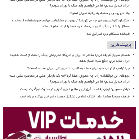
ایران تبدیل شدیم/ آیا می‌خواهیم وارد جنگ با تهران شویم؟
واکنش ریاض و صنعاء به بیانیه شورای امنیت
منتقدان کنوانسیون خزر چه می‌گویند؟ / بهمن: از مشغولیت نهادها سوءاستفاده کرده‌اند و
مسائل را شکل دیگر نشان می‌دهند / رسانه‌ها را از نقد منع کرده‌اند
فرمانده سنتکام وارد اسرائیل شد
پربیننده‌ترین
هشدار صریح ظریف درباره مذاکرات ایران و آمریکا؛ اهرم‌های جنگ را مفت از دست ندهید/
ایران نباید برای «دفع شر» امتیاز بدهد
چرا ترامپ از تهدید خود برای حمله به تاسیسات زیربنایی ایران عقب نشست؟
اردوغان این توافقنامه را با چه مجوزی امضا کرد؟/به یک بازیگر اصلی در محاصره علنی علیه
ایران تبدیل شدیم/ آیا می‌خواهیم وارد جنگ با تهران شویم؟
دیاکو حسینی: ایران به لحاظ فیزیکی و مادی دارای قدرتی در حد یک ابرقدرت نیست
ظریف مجددا هشدار داد: ائتلاف اسلامی تشکیل دهید؛ «اسرائیل بزرگ» در راه است