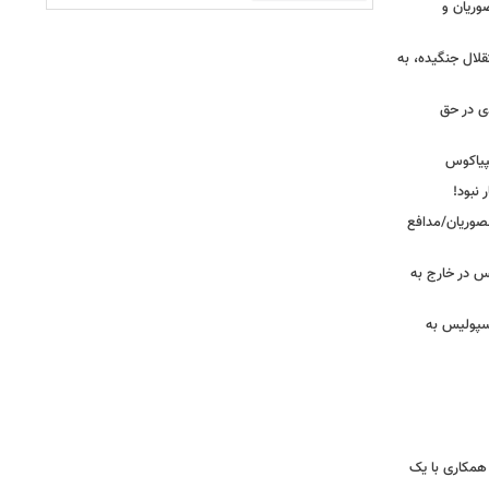
وریان و
قلال جنگیده، به
دی در حق
پیاکوس
 نبود!
نصوریان/مدافع
س در خارج به
رسپولیس به
همکاری با یک