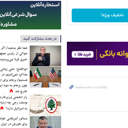
تخفیف ویژه!
در بحث مشارکت کنید
شما نظر بدهید/ اگر خ
سوالی از رئیس جمه
خبری فردا می‌پرسیدی
ابوالفتح: حتی زمانی 
مذاکره نمی‌کنیم، در 
هستیم/ برجام برای ای
چون برجام به سود ایرا
خارج شد
راز دشمنی وزیرخارجه 
یوسف رجی چه ارتباط
به اسرائیل دارد؟
سناتور آمریکایی خواه
برای شورش در ایران 