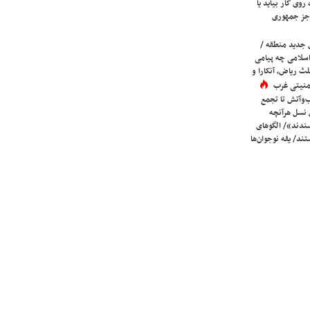
روی کار بیاید یا
جز جمهوری
 جدید منطقه /
اسلامی چه پیامی
لث ریاض، آنکارا و
 امنیتی غرب
ب‌وآتش تا تجمع
 نسل هرآنچه
دند»/ الگوهای
ند/ یقه نوجوان‌ها