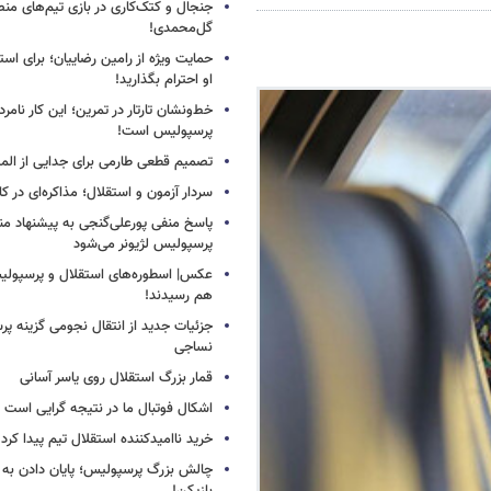
جنجال و کتک‌کاری در بازی تیم‌های منص
گل‌محمدی!
حمایت ویژه از رامین رضاییان؛ برای است
او احترام بگذارید!
خط‌ونشان تارتار در تمرین؛ این کار نامر
پرسپولیس است!
تصمیم قطعی طارمی برای جدایی از الم
سردار آزمون و استقلال؛ مذاکره‌ای در کار
پاسخ منفی پورعلی‌گنجی به پیشنهاد م
پرسپولیس لژیونر می‌شود
عکس| اسطوره‌های استقلال و پرسپولی
هم رسیدند!
جزئیات جدید از انتقال نجومی گزینه پ
نساجی
قمار بزرگ استقلال روی یاسر آسانی
اشکال فوتبال ما در نتیجه گرایی است
خرید ناامیدکننده استقلال تیم پیدا کرد
چالش بزرگ پرسپولیس؛ پایان دادن به 