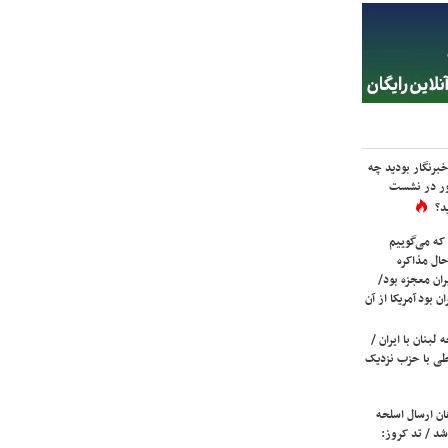
برنگار بودید چه
ور در نشست
د؟
که می‌گوییم
حال مذاکره
ران معجزه بود/
ن بود آمریکا از آن
لبنان با ایران /
ی با حزب نزدیک
ان ارسال اسلحه
شد / تد کروز: