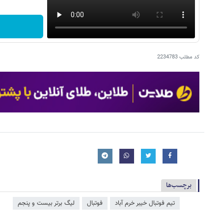
کد مطلب
2234783
برچسب‌ها
تیم فوتبال خیبر خرم آباد
فوتبال
لیگ برتر بیست و پنجم