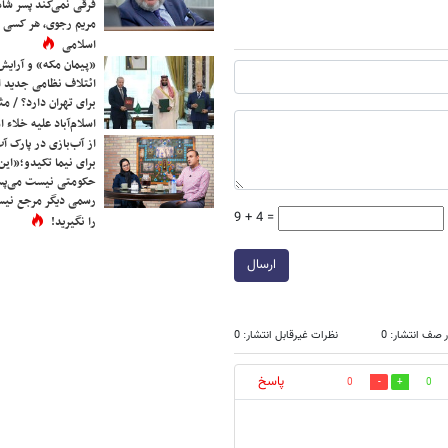
فرقی نمی‌کند پسر شاه 
مریم رجوی، هر کسی 
اسلامی
«پیمان مکه» و آرایش
ائتلاف نظامی جدید 
برای تهران دارد؟ / مث
اسلام‌آباد علیه خلاء
از آب‌بازی در پارک آ
برای نیما تکیدو؛«این
حکومتی نیست می‌پسن
رسمی دیگر مرجع نیست
9 + 4 =
را نگیرید!
ارسال
 صف انتشار: 0
نظرات غیرقابل انتشار: 0
پاسخ
0
0