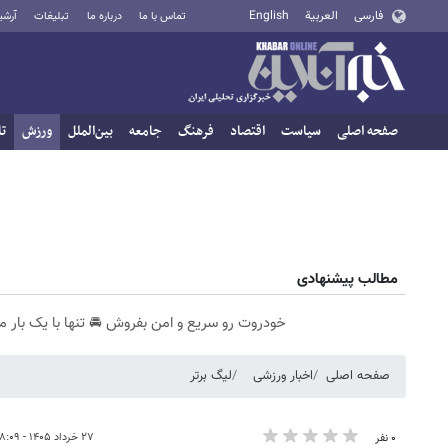
فارسی
العربية
English
تماس با ما
درباره ما
تبلیغات
آرشی
صفحه اصلی
سیاست
اقتصاد
فرهنگ
جامعه
بین‌الملل
ورزش
تا
مطالب پیشنهادی
خودروت رو سریع و امن بفروش 🚘 تنها با یک بار م
صفحه اصلی
اخبار ورزشی
لیگ برتر
۲۷ خرداد ۱۴۰۵ - ۱۸:۰۹
۰ نفر