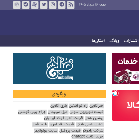
جمعه ۱۶ مرداد ۱۴۰۵
انتشارات
وبلاگ
استان‌ها
وبگردی
خبرآنلاین
راه نو آنلاین
بازی آنلاین
قیمت تلویزیون سونی
مبل مینیمال
جراح بینی گوشتی
پرشین هتل
قیمت آهن فولاد ایرانیان
اعتبارسنجی بانکی
قیمت طلا امروز
بلیط قطار
شرکت رادوکو
قیمت پروفیل
سایت یوتوتایمز
خرید اکانت chatgpt