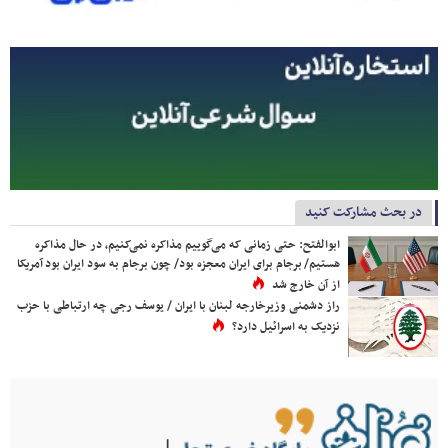
در بحث مشارکت کنید
ابوالفتح: حتی زمانی که می‌گوییم مذاکره نمی‌کنیم، در حال مذاکره
هستیم/ برجام برای ایران معجزه بود/ چون برجام به سود ایران بود آمریکا
از آن خارج شد
راز دشمنی وزیرخارجه لبنان با ایران / یوسف رجی چه ارتباطی با حزب
نزدیک به اسرائیل دارد؟