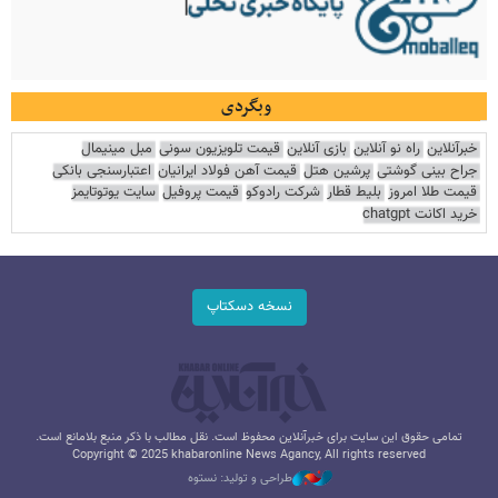
وبگردی
خبرآنلاین
راه نو آنلاین
بازی آنلاین
قیمت تلویزیون سونی
مبل مینیمال
جراح بینی گوشتی
پرشین هتل
قیمت آهن فولاد ایرانیان
اعتبارسنجی بانکی
قیمت طلا امروز
بلیط قطار
شرکت رادوکو
قیمت پروفیل
سایت یوتوتایمز
خرید اکانت chatgpt
نسخه دسکتاپ
تمامی حقوق این سایت برای خبرآنلاین محفوظ است. نقل مطالب با ذکر منبع بلامانع است.
Copyright © 2025 khabaronline News Agancy, All rights reserved
طراحی و تولید: نستوه