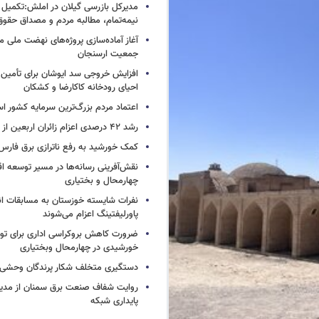
مدیرکل بازرسی گیلان در املش:تکمیل پ
نیمه‌تمام، مطالبه مردم و مصداق حقو
آغاز آماده‌سازی پروژه‌های نهضت ملی 
جمعیت ارسنجان
افزایش خروجی سد ایوشان برای تأمین 
احیای رودخانه‌ کاکارضا و کشکان
اعتماد مردم بزرگ‌ترین سرمایه کشور ا
رشد ۴۲ درصدی اعزام زائران اربعین از استان سمنان
کمک خورشید به رفع ناترازی برق فارس
نقش‌آفرینی رسانه‌ها در مسیر توسعه ا
چهارمحال و بختیاری
نفرات شایسته خوزستان به مسابقات ان
پاورلیفتینگ اعزام می‌شوند
ضرورت کاهش بروکراسی اداری برای تو
خورشیدی در چهارمحال وبختیاری
دستگیری متخلف شکار پرندگان وحشی د
روایت شفاف صنعت برق سمنان از مدی
پایداری شبکه