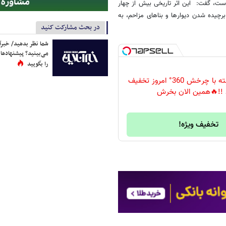
 در سال ۱۳۵۲ به ثبت ملی رسیده است، گفت: این اثر تاریخی بیش از چهار
نوان زندان مورد استفاده قرار گرفت و سرانجام در تابستان ۱۴۰۴ با برچیده شدن دیوارها و بناهای مزاحم، به
در بحث مشارکت کنید
شما نظر بدهید/ خبرآن
می‌بینید؟ پیشنهادها 
را بگویید
دوربین مداربسته با چرخش 360° امروز تخفیف
 !!🔥همین الان بخرش
تخفیف ویژه!