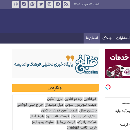
شنبه ۱۷ مرداد ۱۴۰۵
انتشارات
وبلاگ
استان‌ها
وبگردی
خبرآنلاین
راه نو آنلاین
بازی آنلاین
هستند
قیمت تلویزیون سونی
مبل مینیمال
جراح بینی گوشتی
پرشین هتل
قیمت آهن فولاد ایرانیان
‌آباد وارد
اعتبارسنجی بانکی
قیمت طلا امروز
بلیط قطار
شرکت رادوکو
قیمت پروفیل
سایت یوتوتایمز
ت گرفت
خرید اکانت chatgpt