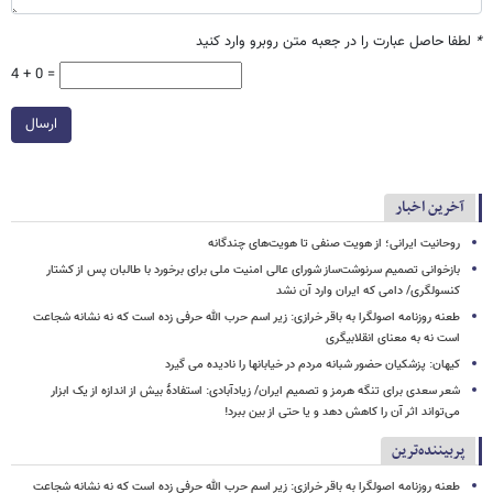
*
لطفا حاصل عبارت را در جعبه متن روبرو وارد کنید
4 + 0 =
ارسال
آخرین اخبار
روحانیت ایرانی؛ از هویت صنفی تا هویت‌های چندگانه
بازخوانی تصمیم سرنوشت‌ساز شورای عالی امنیت ملی برای برخورد با طالبان پس از کشتار
کنسولگری/ دامی که ایران وارد آن نشد
طعنه روزنامه اصولگرا به باقر خرازی: زیر اسم حرب الله حرفی زده است که نه نشانه شجاعت
است نه به معنای انقلابیگری
کیهان: پزشکیان حضور شبانه مردم در خیابانها را نادیده می گیرد
شعر سعدی برای تنگه هرمز و تصمیم ایران/ زیادآبادی: استفادهٔ بیش از اندازه از یک ابزار
می‌تواند اثر آن را کاهش دهد و یا حتی از بین ببرد!
پربیننده‌ترین
طعنه روزنامه اصولگرا به باقر خرازی: زیر اسم حرب الله حرفی زده است که نه نشانه شجاعت