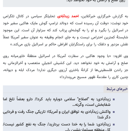
روی صلح و آرامش به خود نخواهد دید.
به گزارش خبرگزاری خبرآنلاین،
احمد زیدآبادی
تحلیلگر سیاسی در کانال تلگرامی
خود نوشت: «وقت آن رسیده است که دونالد ترامپ گوش مایک هاکبی سفیر خود
در اسرائیل را بگیرد و او را به گوشه‌ای پرتاب کند که سزاوار آن است. این موجود
شایستهٔ کمترین احترامی نیست و به جای انجام وظیفه به عنوان سفیر آمریکا عملاً
نقش مزدور و دلقک را برای راستگرایان افراطی حاکم بر اسرائیل بازی می‌کند.»
وی افزود: «با وجود هاکبی در سفارت آمریکا در اسرائیل منطقهٔ خاورمیانه روی
صلح و آرامش به خود نخواهد دید. این کشیش انجیلیِ متعصب و آخرالزمانی به
جز راندن فلسطینی‌ها از کرانهٔ باختری آرزوی دیگری ندارد! مردک ابله و دیوانه،
چنین کاری را مقدمهٔ ظهور مسیح می‌پندارد!»
خبرهای مرتبط
زیدآبادی: به "اصلاح" سلامی دوباره باید کرد!/ دارو بعضاً تلخ اما
شفابخش است، وگرنه…
واکنش زیدآبادی به توافق ایران و آمریکا؛ تاریکی جنگ رفت و فردایی
دگر شد!
زیدآبادی: شما را به خدا دست بردارید/ جنگ به نفع کشور نیست/
کل منطقه مسلمان‌نشین را…