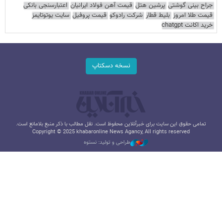
جراح بینی گوشتی
پرشین هتل
قیمت آهن فولاد ایرانیان
اعتبارسنجی بانکی
قیمت طلا امروز
بلیط قطار
شرکت رادوکو
قیمت پروفیل
سایت یوتوتایمز
خرید اکانت chatgpt
نسخه دسکتاپ
تمامی حقوق این سایت برای خبرآنلاین محفوظ است. نقل مطالب با ذکر منبع بلامانع است.
Copyright © 2025 khabaronline News Agancy, All rights reserved
طراحی و تولید: نستوه