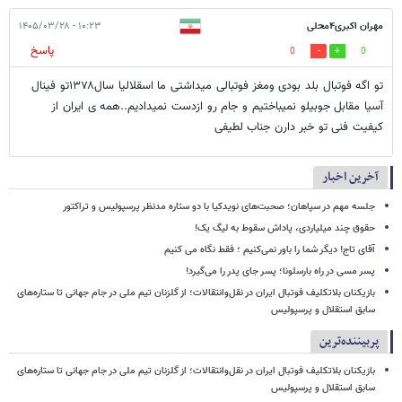
مهران اکبری۴محلی
۱۰:۲۳ - ۱۴۰۵/۰۳/۲۸
پاسخ
0
0
تو اگه فوتبال بلد بودی ومغز فوتبالی میداشتی ما اسقلالیا سال۱۳۷۸تو فینال
آسیا مقابل جوبیلو نمیباختیم و جام رو ازدست نمیدادیم..همه ی ایران از
کیفیت فنی تو خبر دارن جناب لطیفی
آخرین اخبار
جلسه مهم در سپاهان؛ صحبت‌های نویدکیا با دو ستاره مدنظر پرسپولیس و تراکتور
حقوق چند میلیاردی، پاداش سقوط به لیگ یک!
آقای تاج! دیگر شما را باور نمی‌کنیم ؛ فقط نگاه می کنیم
پسر مسی در راه بارسلونا؛ پسر جای پدر را می‌گیرد!
بازیکنان بلاتکلیف فوتبال ایران در نقل‌وانتقالات؛ از گلزنان تیم ملی در جام جهانی تا ستاره‌های
سابق استقلال و پرسپولیس
پربیننده‌ترین
بازیکنان بلاتکلیف فوتبال ایران در نقل‌وانتقالات؛ از گلزنان تیم ملی در جام جهانی تا ستاره‌های
سابق استقلال و پرسپولیس