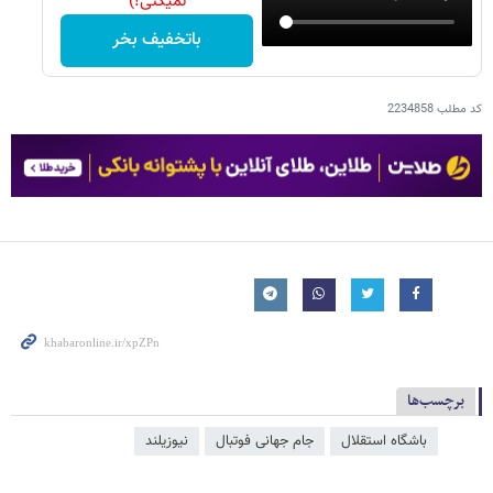
نمیکنی!)
باتخفیف بخر
کد مطلب
2234858
برچسب‌ها
باشگاه استقلال
جام جهانی فوتبال
نیوزیلند