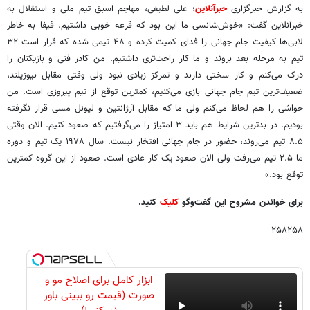
به گزارش خبرگزاری
خبرآنلاین
؛ علی لطیفی، مهاجم اسبق تیم ملی و استقلال به
خبرآنلاین گفت: «خوش‌شانسی ما این بود که قرعه خوبی داشتیم. فیفا به خاطر
لابی‌ها کیفیت جام جهانی را فدای کمیت کرده و ۴۸ تیمی شده که قرار است ۳۲
تیم به مرحله بعد بروند و ما کار راحت‌تری داشتیم. من کادر فنی و بازیکنان را
درک می‌کنم و کار سختی دارند و تمرکز زیادی نبود ولی وقتی مقابل نیوزیلند،
ضعیف‌ترین تیم جام جهانی بازی می‌کنیم، کمترین توقع از تیم پیروزی است. من
حواشی را هم لحاظ می‌کنم ولی ما که مقابل آرژانتین و لیونل مسی قرار نگرفته
بودیم. در بدترین شرایط هم باید ۳ امتیاز را می‌گرفتیم که صعود کنیم. الان وقتی
۸.۵ تیم می‌روند، حضور در جام جهانی افتخار نیست. سال ۱۹۷۸ یک تیم و دوره
ما ۲.۵ تیم می‌رفت ولی الان صعود یک کار عادی است. صعود از این گروه کمترین
توقع بود.»
برای خواندن مشروح این گفت‌وگو
کلیک
کنید.
۲۵۸۲۵۸
ابزار کامل برای اصلاح مو و
صورت (قیمت رو ببینی باور