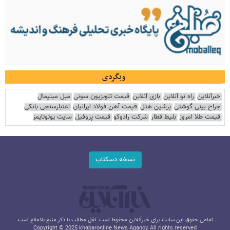
وبگردی
خبرآنلاین
راه نو آنلاین
بازی آنلاین
قیمت تلویزیون سونی
مبل مینیمال
جراح بینی گوشتی
پرشین هتل
قیمت آهن فولاد ایرانیان
اعتبارسنجی بانکی
قیمت طلا امروز
بلیط قطار
شرکت رادوکو
قیمت پروفیل
سایت یوتوتایمز
نسخه دسکتاپ
تمامی حقوق این سایت برای خبرآنلاین محفوظ است. نقل مطالب با ذکر منبع بلامانع است.
Copyright © 2025 khabaronline News Agancy, All rights reserved