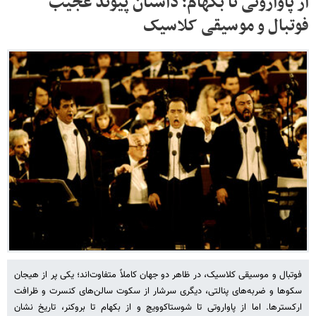
از پاواروتی تا بکهام؛ داستان پیوند عجیب
فوتبال و موسیقی کلاسیک
فوتبال و موسیقی کلاسیک، در ظاهر دو جهان کاملاً متفاوت‌اند؛ یکی پر از هیجان
سکوها و ضربه‌های پنالتی، دیگری سرشار از سکوت سالن‌های کنسرت و ظرافت
ارکسترها. اما از پاواروتی تا شوستاکوویچ و از بکهام تا بروکنر، تاریخ نشان