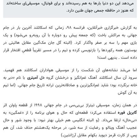
می‌دهد این دو دنیا بارها به هم رسیده‌اند و برای فوتبال، موسیقی‌ای ساخته‌اند
که هنوز در حافظه جمعی جهان طنین دارد.
به گزارش خبرگزاری خبرآنلاین، فرانسه ۹۸، زمانی که اسکاتلند آخرین بار در جام
جهانی به مراکش باخت (که جمعه پیش رو دوباره با آن روبه‌رو می‌شود) و یک
بازی مهم را سه بر صفر واگذار کرد. (البته گل جان مک‌گین مقابل هائیتی در
بوستون همه رکوردها را بازنویسی کرده و تیم را در مسیر تقریباً قطعیِ افتخار قرار
داده است ـ بدیهی است!
اما می‌شد نشانه‌های آن شکست را از موسیقی هواداران اسکاتلند هم فهمید.
سرود آن سال اسکاتلند آهنگ غم‌انگیز و درخشان گروه
دل آمیتری
با نام
«دیر به
خانه برنگرد»
بود؛ شاید غم‌انگیزترین و صادقانه‌ترین ترانه تاریخ جام جهانی. (اما تیم
به آن گوش
در همان زمان، موسیقی تیتراژ بی‌بی‌سی در جام جهانی ۱۹۹۸ از قطعه پاوان اثر
گابریل فوره
استفاده می‌کرد؛ قطعه‌ای که حال و هوای برنامه را از «غمگین» به
«بی‌حال» ارتقا می‌داد. (و البته انگلیس هم خیلی بهتر نبود: با وجود شور و حال
عجیب آهنگ وینالو و رضایت از سه شیر، در مرحله یک‌هشتم حذف شد، آن هم
پس از کارت قرمز دیوید بکهام مقابل آرژانتین.)