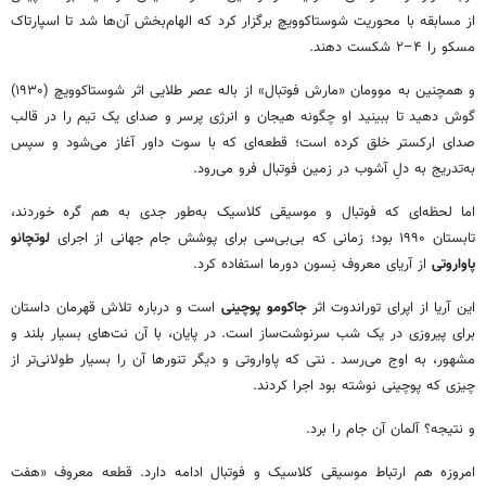
از مسابقه با محوریت شوستاکوویچ برگزار کرد که الهام‌بخش آن‌ها شد تا اسپارتاک
مسکو را ۴–۲ شکست دهند.
و همچنین به موومان «مارش فوتبال» از باله عصر طلایی اثر شوستاکوویچ (۱۹۳۰)
گوش دهید تا ببینید او چگونه هیجان و انرژی پرسر و صدای یک تیم را در قالب
صدای ارکستر خلق کرده است؛ قطعه‌ای که با سوت داور آغاز می‌شود و سپس
به‌تدریج به دلِ آشوب در زمین فوتبال فرو می‌رود.
اما لحظه‌ای که فوتبال و موسیقی کلاسیک به‌طور جدی به هم گره خوردند،
تابستان ۱۹۹۰ بود؛ زمانی که بی‌بی‌سی برای پوشش جام جهانی از اجرای
لوتچانو
پاواروتی
از آریای معروف نِسون دورما استفاده کرد.
این آریا از اپرای توراندوت اثر
جاکومو پوچینی
است و درباره تلاش قهرمان داستان
برای پیروزی در یک شب سرنوشت‌ساز است. در پایان، با آن نت‌های بسیار بلند و
مشهور، به اوج می‌رسد ـ نتی که پاواروتی و دیگر تنورها آن را بسیار طولانی‌تر از
چیزی که پوچینی نوشته بود اجرا کردند.
و نتیجه؟ آلمان آن جام را برد.
امروزه هم ارتباط موسیقی کلاسیک و فوتبال ادامه دارد. قطعه معروف «هفت