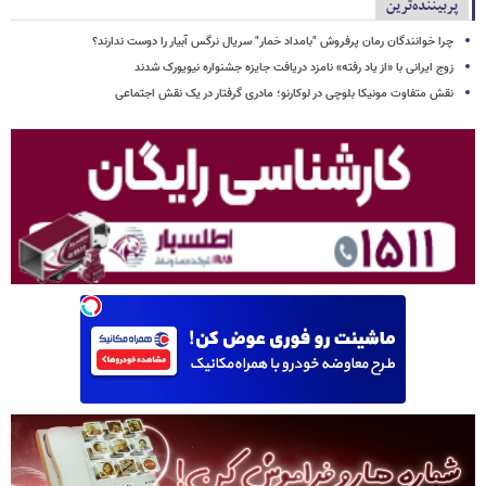
پربیننده‌ترین
چرا خوانندگان رمان پرفروش "بامداد خمار" سریال نرگس آبیار را دوست ندارند؟
زوج ایرانی با «از یاد رفته» نامزد دریافت جایزه جشنواره نیویورک شدند
نقش متفاوت مونیکا بلوچی در لوکارنو؛ مادری گرفتار در یک نقش اجتماعی