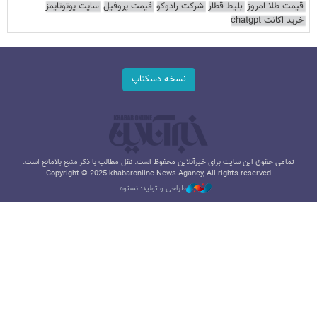
قیمت طلا امروز
بلیط قطار
شرکت رادوکو
قیمت پروفیل
سایت یوتوتایمز
خرید اکانت chatgpt
نسخه دسکتاپ
تمامی حقوق این سایت برای خبرآنلاین محفوظ است. نقل مطالب با ذکر منبع بلامانع است.
Copyright © 2025 khabaronline News Agancy, All rights reserved
طراحی و تولید: نستوه