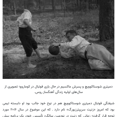
دمیتری شوستاکوویچ و پسرش ماکسیم در حال بازی فوتبال در کوماروو؛ تصویری از
سال‌های اولیه زندگی آهنگساز روس.
شیفتگی فوتبال دمیتری شوستاکوویچ هم در نوع خود جالب بود او دلبسته تیمی
بود که امروز «زنیت سن‌پترزبورگ» نام دارد ـ که این موضوع در سال ۲۰۱۶ مورد
توجه قرار گرفت؛ زمانی که زنیت در نودمین سالگرد تأسیس خود، یک برنامه پیش