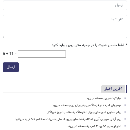
*
لطفا حاصل عبارت را در جعبه متن روبرو وارد کنید
6 + 11 =
ارسال
آخرین اخبار
«بایکوت» روی صحنه می‌رود
«رهروان امید» در فرهنگسرای نیاوران روی صحنه می‌رود
پیام معاون امور هنری وزارت فرهنگ به مناسبت روز خبرنگار
برج آزادی میزبان آیین اختتامیه نخستین رویداد ملی «میراث محتشم کاشانی» می‌شود
نمایش‌های کشور، ٢ شب به صحنه نمی‌روند