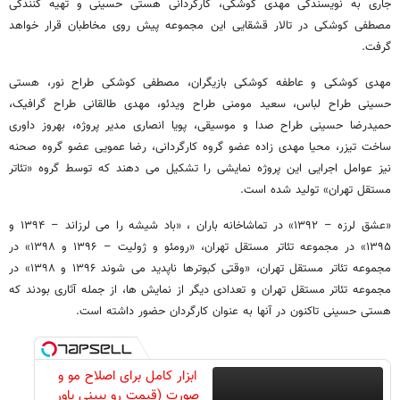
جاری به نویسندگی مهدی کوشکی، کارگردانی هستی حسینی و تهیه کنندگی
مصطفی کوشکی در تالار قشقایی این مجموعه پیش روی مخاطبان قرار خواهد
گرفت.
مهدی کوشکی و عاطفه کوشکی بازیگران، مصطفی کوشکی طراح نور، هستی
حسینی طراح لباس، سعید مومنی طراح ویدئو، مهدی طالقانی طراح گرافیک،
حمیدرضا حسینی طراح صدا و موسیقی، پویا انصاری مدیر پروژه، بهروز داوری
ساخت تیزر، محیا مهدی زاده عضو گروه کارگردانی، رضا عمویی عضو گروه صحنه
نیز عوامل اجرایی این پروژه نمایشی را تشکیل می دهند که توسط گروه «تئاتر
مستقل تهران» تولید شده است.
«عشق لرزه – ۱۳۹۲» در تماشاخانه باران ، «باد شیشه را می لرزاند – ۱۳۹۴ و
۱۳۹۵» در مجموعه تئاتر مستقل تهران، «رومئو و ژولیت – ۱۳۹۶ و ۱۳۹۸» در
مجموعه تئاتر مستقل تهران، «وقتی کبوترها ناپدید می شوند ۱۳۹۶ و ۱۳۹۸» در
مجموعه تئاتر مستقل تهران و تعدادی دیگر از نمایش ها، از جمله آثاری بودند که
هستی حسینی تاکنون در آنها به عنوان کارگردان حضور داشته است.
ابزار کامل برای اصلاح مو و
صورت (قیمت رو ببینی باور