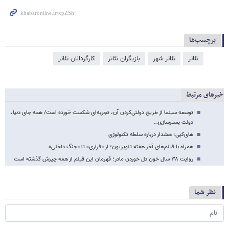
برچسب‌ها
تئاتر
تئاتر شهر
بازیگران تئاتر
کارگردانان تئاتر
خبرهای مرتبط
توسعه سینما از طریق دولتی‌کردن آن، تجربه‌ای شکست‌ خورده است/ همه جای دنیا،
دولت بسترسازی…
های‌کپی؛ هشدار درباره سلطه تکنولوژی
همراه با فیلم‌های آخر هفته تلویزیون؛ از «فراری» تا «جنگ داخلی»
روایت ۳۸ سال خون دل خوردن مادر؛ قهرمان این فیلم از همه چیزش گذشته است
نظر شما