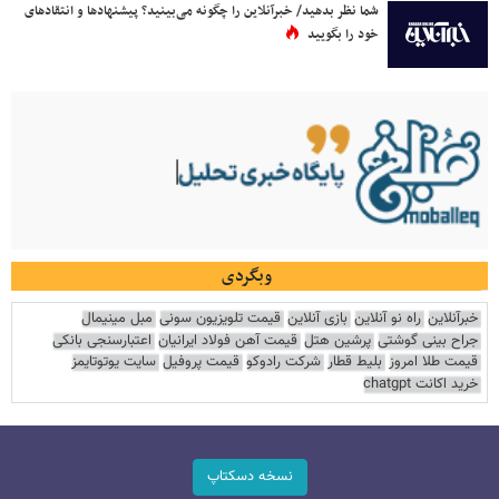
شما نظر بدهید/ خبرآنلاین را چگونه می‌بینید؟ پیشنهادها و انتقادهای
خود را بگویید
وبگردی
خبرآنلاین
راه نو آنلاین
بازی آنلاین
قیمت تلویزیون سونی
مبل مینیمال
جراح بینی گوشتی
پرشین هتل
قیمت آهن فولاد ایرانیان
اعتبارسنجی بانکی
قیمت طلا امروز
بلیط قطار
شرکت رادوکو
قیمت پروفیل
سایت یوتوتایمز
خرید اکانت chatgpt
نسخه دسکتاپ