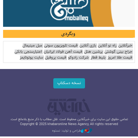
وبگردی
خبرآنلاین
راه نو آنلاین
بازی آنلاین
قیمت تلویزیون سونی
مبل مینیمال
جراح بینی گوشتی
پرشین هتل
قیمت آهن فولاد ایرانیان
اعتبارسنجی بانکی
قیمت طلا امروز
بلیط قطار
شرکت رادوکو
قیمت پروفیل
سایت یوتوتایمز
نسخه دسکتاپ
تمامی حقوق این سایت برای خبرآنلاین محفوظ است. نقل مطالب با ذکر منبع بلامانع است.
Copyright © 2025 khabaronline News Agancy, All rights reserved
طراحی و تولید: نستوه