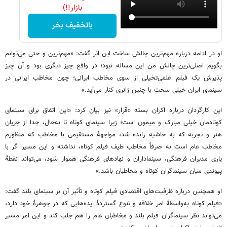
بازار!!)
باتخفیف بخر
او در ادامه درباره مهم‌ترین چالش ساخت این اثر گفت: «مهم‌ترین و حتی می‌توانم
بگویم اصلی‌ترین چالش من این مساله نبود؛ در واقع چیز دیگری بود و آن چیز
پذیرش یک فیلم علمی‌تخیلی از سوی مخاطب ایرانی؛ چون مخاطب ایرانی در
سینمای ایران خیلی سخت با چنین ژانری کنار می‌آید.»
این کارگردان درباره اکران بسته «قرار» نیز بیان کرد: «این اتفاق برای سینمای
کوتاه‌مان خیلی مبارک و میمون است؛ زیرا سینمای کوتاه تا به‌حال، جدا از جریان
هنر و تجربه که به حاشیه رانده شد، مواجهۀ مستقیمی با مخاطب که منظورم
مخاطب عام است نه صرفاً مخاطب طیف فیلم کوتاه، نداشته و این مسیر اگر با
یاری مدیران فرهنگی، سینماداران و نهادهای فرهنگی هموار شود، می‌تواند نقطۀ
پیوندی میان سینماگران کوتاه و مخاطبان باشد.»
او همچنین درباره ظرفیت‌های اقتصادی فیلم کوتاه و تأثیر آن بر سینمای بلند گفت:
«فیلم کوتاه به‌واسطۀ امر خلاقه و تنوع گستردۀ ایده‌هایی که در جوهرۀ خود دارد،
می‌تواند نظر سینماگران فیلم بلند و مخاطبان عام را هم جلب کند و این امر مسیر