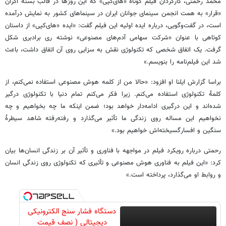
محمد رحمتی، کارگردان فیلم کوتاه «های‌کپی» که این روزها در قالب بسته اکران
«قرار» به همت انجمن سینمای جوانان ایران در سینماهای کشور به نمایش درآمده
است، در گفت‌وگویی، درباره ایده اولیه این فیلم گفت: «ایده «های‌کپی» از داستان
کوتاهی با عنوان «شرکت سهامی آدم‌های مصنوعی» نوشته ری برادبری شکل
گرفت. یک اتفاق شخصی که تکنولوژی نقش به سزایی روی آن اتفاق داشت، باعث
شد این فیلم‌نامه را بنویسم.»
براسا گزارش ایلنا او افزود: «حالا من از کلمه هوش مصنوعی استفاده نمی‌کنم، از
کلمۀ تکنولوژی استفاده می‌کنم. زیرا فکر می‌کنم تمام دنیا با تکنولوژی درگیر
شده‌اند و این درگیری ادامه‌دار خواهد بود؛ ضمن اینکه ما چه بخواهیم و چه
نخواهیم این مساله روی زندگی ما تأثیر می‌گذارد و رفته‌رفته شاهد سیطرۀ
سنگین و افسارگسیخته‌اش خواهیم بود.»
رحمتی درباره رویکرد فیلم در مواجهه با فناوری و تأثیر آن بر زندگی انسان‌ها بیان
کرد: «این فیلم به فناوری هوش مصنوعی و تأثیری که تکنولوژی روی زندگی انسان
و روابط او می‌گذارد، پرداخته است.»
دستگاه فشار سنج الکترونیکی
دیجیتالی ( نصف قیمت