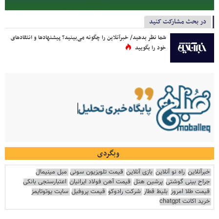
در بحث مشارکت کنید
شما نظر بدهید/ خبرآنلاین را چگونه می‌بینید؟ پیشنهادها و انتقادهای
خود را بگویید
وبگردی
خبرآنلاین
راه نو آنلاین
بازی آنلاین
قیمت تلویزیون سونی
مبل مینیمال
جراح بینی گوشتی
پرشین هتل
قیمت آهن فولاد ایرانیان
اعتبارسنجی بانکی
قیمت طلا امروز
بلیط قطار
شرکت رادوکو
قیمت پروفیل
سایت یوتوتایمز
خرید اکانت chatgpt