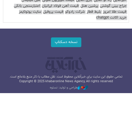
خبرآنلاین
راه نو آنلاین
بازی آنلاین
قیمت تلویزیون سونی
مبل مینیمال
جراح بینی گوشتی
پرشین هتل
قیمت آهن فولاد ایرانیان
اعتبارسنجی بانکی
قیمت طلا امروز
بلیط قطار
شرکت رادوکو
قیمت پروفیل
سایت یوتوتایمز
خرید اکانت chatgpt
نسخه دسکتاپ
تمامی حقوق این سایت برای خبرآنلاین محفوظ است. نقل مطالب با ذکر منبع بلامانع است.
Copyright © 2025 khabaronline News Agancy, All rights reserved
طراحی و تولید: نستوه