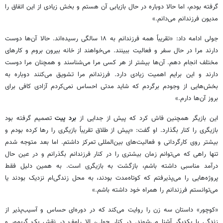
گرفته بودم، اما حالا دوباره در حال بازیابی آن هستم و بخش زیادی از این اتفاق را
مدیون فرزندانم می‌دانم.»
جولی ادامه داد: «تقریباً همه فرزندانم به ۱۸ سالگی رسیده‌اند. حالا آن‌ها دوست
دارند مرا در حال سفر و فعالیت ببینند. می‌خواهند از خانه بیرون بروم و کارهای
مختلف انجام دهم. آن‌ها بیشتر از هر کسی مرا می‌شناسند و همچنان مرا دوست
دارند و این برایم اهمیت زیادی دارد. فرزندانم مرا تشویق می‌کنند دوباره به
بخش‌هایی از وجودم برگردم که شاید مدتی احساس نمی‌کردم آزادی کافی برای
بروز آن‌ها دارم.»
این بازیگر همچنین فاش کرد که پیش از جدایی از
برد پیت
تصمیم گرفته بود
بازیگری را کنار بگذارد. او گفت: «پیش از طلاق تقریباً بازیگری را رها کرده بودم و
بیشتر روی کارگردانی و فعالیت‌های بین‌المللی تمرکز داشتم. اما بعد متوجه شدم
تنها راهی که می‌توانم زمان بیشتری را در کنار فرزندانم بگذرانم و در عین حال
درآمد مناسبی داشته باشم، بازگشت به بازیگری است. به همین دلیل فقط
پروژه‌هایی را می‌پذیرفتم که کوتاه‌مدت بودند، به محل زندگی‌ام نزدیک بودند یا
می‌توانستم فرزندانم را همراه خود داشته باشم.»
«کوچور» داستان سه زن را روایت می‌کند که در دوره‌ای حساس و آسیب‌پذیر از
زندگی با یکدیگر آشنا می‌شوند. در کنار جولی، الا رامف در نقش یک گریمور و