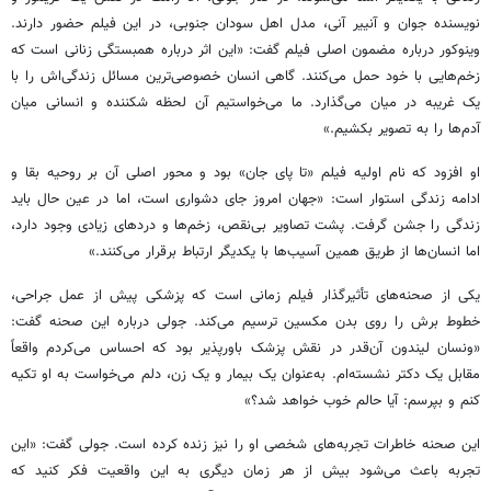
نویسنده جوان و آنییر آنی، مدل اهل سودان جنوبی، در این فیلم حضور دارند.
وینوکور درباره مضمون اصلی فیلم گفت: «این اثر درباره همبستگی زنانی است که
زخم‌هایی با خود حمل می‌کنند. گاهی انسان خصوصی‌ترین مسائل زندگی‌اش را با
یک غریبه در میان می‌گذارد. ما می‌خواستیم آن لحظه شکننده و انسانی میان
آدم‌ها را به تصویر بکشیم.»
او افزود که نام اولیه فیلم «تا پای جان» بود و محور اصلی آن بر روحیه بقا و
ادامه زندگی استوار است: «جهان امروز جای دشواری است، اما در عین حال باید
زندگی را جشن گرفت. پشت تصاویر بی‌نقص، زخم‌ها و دردهای زیادی وجود دارد،
اما انسان‌ها از طریق همین آسیب‌ها با یکدیگر ارتباط برقرار می‌کنند.»
یکی از صحنه‌های تأثیرگذار فیلم زمانی است که پزشکی پیش از عمل جراحی،
خطوط برش را روی بدن مکسین ترسیم می‌کند. جولی درباره این صحنه گفت:
«ونسان لیندون آن‌قدر در نقش پزشک باورپذیر بود که احساس می‌کردم واقعاً
مقابل یک دکتر نشسته‌ام. به‌عنوان یک بیمار و یک زن، دلم می‌خواست به او تکیه
کنم و بپرسم: آیا حالم خوب خواهد شد؟»
این صحنه خاطرات تجربه‌های شخصی او را نیز زنده کرده است. جولی گفت: «این
تجربه باعث می‌شود بیش از هر زمان دیگری به این واقعیت فکر کنید که