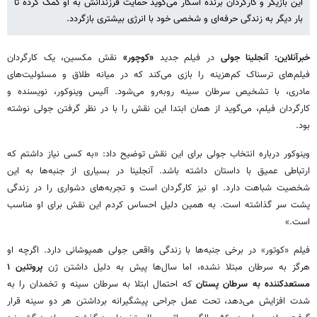
این بازیگر و کارگردان برنده اسکار می‌گوید حمایت فرزندانش به او کمک کرده تا
بار دیگر به زندگی حرفه‌ای و شخصی خود با انرژی بیشتری بازگردد.
خبرآنلاین: آنجلینا جولی
در فیلم جدید
«کوچور»
نقش مکسین، یک کارگردان
فیلم‌های ترسناک کم‌هزینه را بازی می‌کند که در میانه طلاق و مسئولیت‌های
مادری، با تشخیص سرطان سینه روبه‌رو می‌شود. آلیس وینوکور، نویسنده و
کارگردان فیلم، می‌گوید از همان ابتدا این نقش را با در نظر گرفتن جولی نوشته
بود.
وینوکور درباره انتخاب جولی برای این نقش توضیح داد: «به کسی نیاز داشتم که
ارتباطی عمیق با داستان داشته باشد. آنجلینا در بسیاری از جنبه‌ها به این
شخصیت شباهت دارد. او نیز کارگردان است و تجربه‌های دشواری را در زندگی
پشت سر گذاشته است. به همین دلیل احساس کردم این نقش برای او مناسب
است.»
فیلم «کوتور» در برخی جنبه‌ها با زندگی واقعی جولی همپوشانی دارد. اگرچه او
هرگز به سرطان مبتلا نشده، اما سال‌ها پیش به دلیل داشتن ژن
پروتئین ۱
مستعدکننده به سرطان پستان
که احتمال ابتلا به سرطان سینه و تخمدان را به
شدت افزایش می‌دهد، تحت عمل جراحی پیشگیرانه برداشتن هر دو سینه قرار