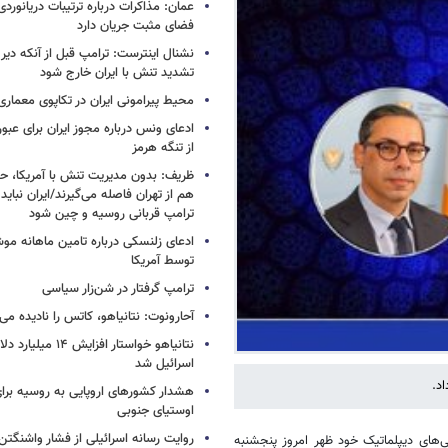
عمان: مذاکرات درباره ترتیبات دریانوردی
فضای مثبت جریان دارد
نشنال اینترست: ترامپ قبل از آنکه دیر 
تشدید تنش با ایران خارج شود
محیط پیرامونی ایران در تکاپوی معماری
ادعای ونس درباره مجوز ایران برای عبو
از تنگه هرمز
ظریف: بدون مدیریت تنش با آمریکا، حت
هم از تهران فاصله می‌گیرند/ایران نباید 
ترامپ قربانی روسیه و چین شود
ادعای زلنسکی درباره تامین ماهانه مو
توسط آمریکا
ترامپ گرفتار در شن‌زار سیاسی
آحارونوت: نتانیاهو، کاتس را نادیده می‌
نتانیاهو خواستار افزا
اسرائیل شد
د.
هشدار کشورهای اروپایی به روسیه برا
اوستیای جنوبی
روایت رسانه اسرائیلی از فشار واشنگتن ب
‌های دیپلماتیک خود ظهر امروز پنجشنبه