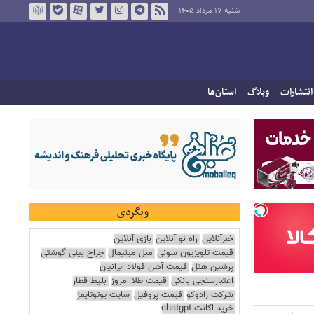
شنبه ۱۷ مرداد ۱۴۰۵
انتشارات
وبلاگ
استان‌ها
وبگردی
خبرآنلاین
راه نو آنلاین
بازی آنلاین
قیمت تلویزیون سونی
مبل مینیمال
جراح بینی گوشتی
پرشین هتل
قیمت آهن فولاد ایرانیان
اعتبارسنجی بانکی
قیمت طلا امروز
بلیط قطار
شرکت رادوکو
قیمت پروفیل
سایت یوتوتایمز
خرید اکانت chatgpt