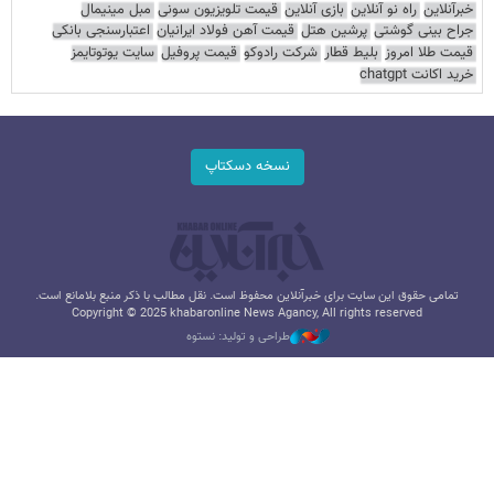
خبرآنلاین
راه نو آنلاین
بازی آنلاین
قیمت تلویزیون سونی
مبل مینیمال
جراح بینی گوشتی
پرشین هتل
قیمت آهن فولاد ایرانیان
اعتبارسنجی بانکی
قیمت طلا امروز
بلیط قطار
شرکت رادوکو
قیمت پروفیل
سایت یوتوتایمز
خرید اکانت chatgpt
نسخه دسکتاپ
تمامی حقوق این سایت برای خبرآنلاین محفوظ است. نقل مطالب با ذکر منبع بلامانع است.
Copyright © 2025 khabaronline News Agancy, All rights reserved
طراحی و تولید: نستوه