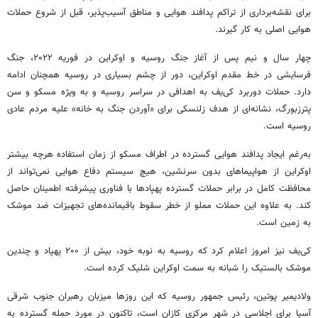
برای نقشه‌برداری از تراکم پدافند هوایی و مناطق آسیب‌پذیر، قبل از شروع حملات
هوایی اصلی به کار گیرند.
چهار سال و نیم پس از آغاز جنگ روسیه و اوکراین در فوریه ۲۰۲۲، جنگ
فرسایشی در خط مقدم اوکراین، دور از چشم بسیاری در روسیه همچنان ادامه
دارد. حملات دوربرد کی‌یف به اهدافی در سراسر روسیه و به ویژه مسکو و سن
پترزبورگ، نشانه‌ای از هدف زلنسکی برای «آوردن جنگ به خانه» علیه مردم عادی
روسیه است.
به‌رغم ایجاد پدافند هوایی گسترده در اطراف مسکو از زمان استفاده هرچه بیشتر
اوکراین از هواپیماهای بدون سرنشین، هیچ سیستم دفاع هوایی نمی‌تواند از
محافظت کامل در برابر حملات گسترده پهپادها با فناوری پیشرفته اطمینان حاصل
کند. به علاوه این حملات مملو از خطر سقوط باقیمانده‌های تجهیزات ضد موشک
به زمین است.
کی‌یف نیز امروز اعلام کرد که روسیه به نوبه خود، بیش از ۲۰۰ پهپاد و چندین
موشک بالستیک را شبانه به سمت اوکراین شلیک کرده است.
ولادیمیر پوتین، رئیس جمهور روسیه که این روزها میزبان رهبران جنوب شرقی
آسیا برای اجلاسی در شهر مرکزی کازان است، تاکنون در مورد حمله گسترده به