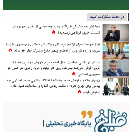
در بحث مشارکت کنید
شما نظر بدهید/ اگر خبرنگار بودید چه سوالی از رئیس جمهور در
نشست خبری فردا می‌پرسیدید؟
نماز جماعت سران ترکیه، عربستان و پاکستان + عکس / بن‌سلمان، شهباز
شریف و اردوغان پس از امضای پیمان دفاع مشترک نماز خواندند
سناتور آمریکایی خواهان ارسال اسلحه برای شورش در ایران شد / تد
کروز: فرقی نمی‌کند پسر شاه روی کار بیاید یا مریم رجوی، هر کسی جز
جمهوری اسلامی
«پیمان مکه» و آرایش جدید منطقه / ائتلاف نظامی جدید اسلامی چه
پیامی برای تهران دارد؟ / مثلث ریاض، آنکارا و اسلام‌آباد علیه خلاء
امنیتی غرب