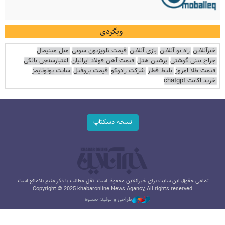
وبگردی
خبرآنلاین
راه نو آنلاین
بازی آنلاین
قیمت تلویزیون سونی
مبل مینیمال
جراح بینی گوشتی
پرشین هتل
قیمت آهن فولاد ایرانیان
اعتبارسنجی بانکی
قیمت طلا امروز
بلیط قطار
شرکت رادوکو
قیمت پروفیل
سایت یوتوتایمز
خرید اکانت chatgpt
نسخه دسکتاپ
تمامی حقوق این سایت برای خبرآنلاین محفوظ است. نقل مطالب با ذکر منبع بلامانع است.
Copyright © 2025 khabaronline News Agancy, All rights reserved
طراحی و تولید: نستوه