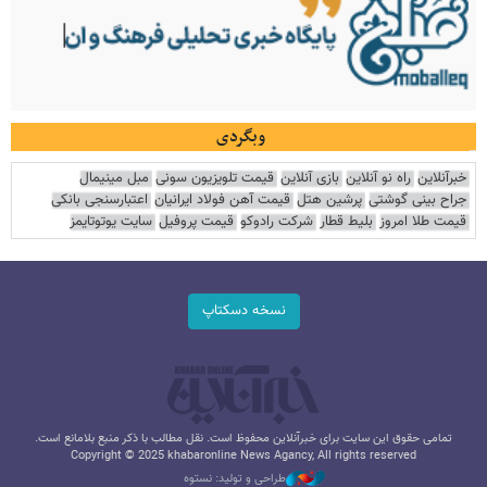
وبگردی
خبرآنلاین
راه نو آنلاین
بازی آنلاین
قیمت تلویزیون سونی
مبل مینیمال
جراح بینی گوشتی
پرشین هتل
قیمت آهن فولاد ایرانیان
اعتبارسنجی بانکی
قیمت طلا امروز
بلیط قطار
شرکت رادوکو
قیمت پروفیل
سایت یوتوتایمز
نسخه دسکتاپ
تمامی حقوق این سایت برای خبرآنلاین محفوظ است. نقل مطالب با ذکر منبع بلامانع است.
Copyright © 2025 khabaronline News Agancy, All rights reserved
طراحی و تولید: نستوه