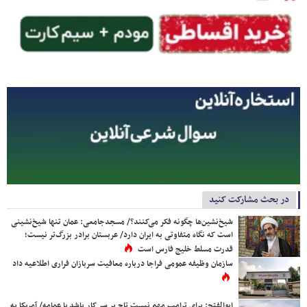
در بحث مشارکت کنید
شیخ‌نشین‌ها چگونه فکر می‌کنند؟/ مسجدجامعی: عمان تنها شیخ‌نشینی
است که نگاه متفاوتی به ایران دارد/ عربستان برادر بزرگ‌تر نیست؛
قدرت مسلط خلیج فارس است
سازمان وظیفه عمومی فراجا درباره معافیت سربازان فراری اطلاعیه داد
ابوالفتح: برای ترامپ مهم نیست تاج بر سر کار باشد یا عمامه/ آمریکا به