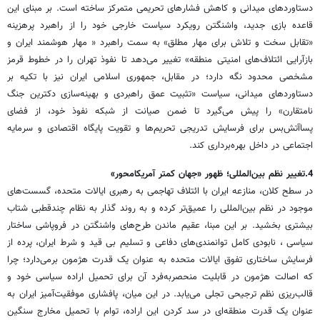
دستاوردهای میدانی و کاهش فشارهای تحریمی متمرکز ساخته است. بر مبنای این
قاعده بازی جدید، واشنگتن رویکرد سیاست خارجی خود را از راهبرد پرهزینه
«تقابل سخت و تلاش برای مهار مطلق» به سمت راهبرد « مهار هوشمند ایران و
بازآرایی ائتلاف‌های امنیتی منطقه» تغییر می‌دهد تا نفوذ تهران را در خطوط قرمز
مشخصی محدود نگه دارد؛ در مقابل، جمهوری اسلامی ایران نیز با تکیه بر
دستاوردهای میدانی، سیاست «تثبیت عمق راهبردی و بهینه‌سازی دکترین جنگ
نامتقارن» را پیش می‌گیرد تا ضمن صیانت از شبکه نفوذ خود، از فضای
پساآتش‌بس برای فرسایش تدریجی تحریم‌ها و تقویت پایگاه اقتصادی و سرمایه
اجتماعی در داخل بهره‌برداری کند.
4.تغییر نظم بین‌المللی؛ ظهور «جهان کمتر آمریکامحور»
در سطح کلان، منازعه ایران با ائتلاف تهاجمی به رهبری ایالات متحده، گسست‌های
موجود در نظم بین‌المللی را عمیق‌تر کرده و به روند گذار به نظام چندقطبی شتاب
بیشتری بخشید. بر این مبنا، عقیم ماندن طرح‌های واشنگتن در فروپاشی ساختار
سیاسی ، نابودی کامل توانمندی‌های دفاعی و تسلیم بی قید و شرط ایران، پرده از
فرسایش ساختاری تفوق ایالات متحده به عنوان یک قدرت هژمون برمی‌دارد؛ چرا
که اصالت هژمون در قابلیت منحصربه‌فرد آن برای تحمیل اراده سیاسی خود و
قالب‌ریزی نظم ترجیحی تجلی می‌یابد. در این میان، پافشاری موفقیت‌آمیز ایران به
عنوان یک قدرت منطقه‌ای در سد کردن این اراده، توام با تحمیل مخارج سنگین