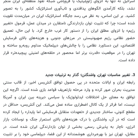
اسرائیل نه تنها به انزوای ژئوپلیتیک یا فروپاشی شبکه نفوذ منطقه‌ای ایران منجر
نشد، بلکه کارآمدی الگوهای پدافندی و تاب‌آوری استراتژیک کشور را به تصویر
کشید. بر این اساس، به نظر می رسد جایگاه استراتژیک ایران در میان‌مدت تقویت
شده است؛ چرا که تثبیت توان بازدارندگی نامتقارن در میدان عمل، فرمول «تغییر
رژیم» یا انزوای مطلق ایران را از دستور کار غرب خارج کرد. با این حال، تعمیق
حضور نظامی رژیم صهیونیستی در مرزهای جنوبی و هزینه‌های بالای فرسایش
اقتصادی، این دستاورد نظامی را با چالش‌های دیپلماتیک مداوم روبه‌رو ساخته و
تهران را در موقعیت «قدرت برتر اما محصور در حلقه‌های امنیتی پیچیده‌تر» قرار
داده است.
3. تغییر مناسبات تهران‌ـ‌ واشنگتن؛ گذار به ترتیبات جدید
رابطه ایران و ایالات متحده در پی حصول توافق آتش‌بس اخیر، از قالب سنتی
مدیریت بحران عبور کرده و وارد مرحله بازتعریف قواعد بازی شده است. اگرچه این
توافق به معنای حل اختلافات ایدئولوژیک یا سیاسی دیرینه بین ایران و آمریکا
نیست، اما فراتر از یک کانال اضطراری ساده عمل می‌کند. این آتش‌بس، حداقل در
مقطع کنونی، ساختار جدیدی از «تعهدات متقابل فرسایشی اما پایدار» را ایجاد کرده
است که در آن، واشنگتن با درک هزینه‌های بالای استمرار جنگ و نوسانات بازار
انرژی، ناچار به پذیرش رسمی بخشی از توان بازدارندگی ایران شده است. در
مقابل، تهران نیز با بهره‌برداری هوشمندانه از این فضا، دیپلماسی خود را بر تثبیت