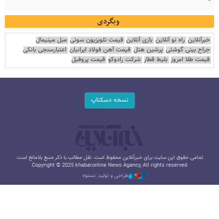
وبگردی
خبرآنلاین
راه نو آنلاین
بازی آنلاین
قیمت تلویزیون سونی
مبل مینیمال
جراح بینی گوشتی
پرشین هتل
قیمت آهن فولاد ایرانیان
اعتبارسنجی بانکی
قیمت طلا امروز
بلیط قطار
شرکت رادوکو
قیمت پروفیل
نسخه دسکتاپ
تمامی حقوق این سایت برای خبرآنلاین محفوظ است. نقل مطالب با ذکر منبع بلامانع است.
Copyright © 2025 khabaronline News Agancy, All rights reserved
طراحی و تولید: نستوه