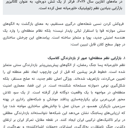
در ماه‌های آغازین سال ۲۰۲۶، فراتر از یک تنش دوره‌ای، به عنوان کاتالیزور
بازآرایی بنیادین نظم ژئوپلیتیک خاورمیانه عمل کرده است.
فروکش کردن نسبی شعله‌های درگیری مستقیم، به معنای بازگشت به الگوهای
سنتی موازنه قوا یا استقرار ثباتی پایدار نیست؛ بلکه نظام منطقه‌ای را وارد یک
هندسه امنیتی جدید، پویا و متمایز ساخته است. پیامدهای این چرخش ساختاری
در چهار سطح کلان قابل تبیین است:
۱. بازآرایی نظم منطقه‌ای؛ عبور از بازدارندگی کلاسیک
نظم خاورمیانه پسا جنگ رمضان، از الگوهای پیش‌بینی‌پذیر بازدارندگی سنتی متمایز
شده است. خطوط قرمز پیشین که قبل از این چارچوب ابعاد نظم منطقه ای را
تعیین می‌کردند، بازتعریف شده‌اند. ویژگی اصلی نظم جدید، نه صلح مستقر، بلکه
شکل‌گیری نوعی «موازنه مسلحانه شکننده» است. در این فضا، معماری امنیت
منطقه‌ای در مواجهه با یک واقعیت دوگانه قرار گرفته است. از یک سو، تلاش
محور غربی‌ـ‌عربی برای یکپارچه‌سازی پدافند موشکی و شبکه‌های راداری در پهنه
سرزمینی بازیگران همسو، در میدان عمل با چالش‌های ساختاری مواجه شد؛ چرا
که ارزیابی‌های پساجنگ نشان می‌دهد این شبکه‌ها نتوانسته‌اند بازدارندگی مطلقی
در برابر تاکتیک‌های ترکیبی ایران ایجاد کنند. در نقطه مقابل، تمرکز ایران بر ارتقای
دکترین جنگ نامتقارن، به‌کارگیری استراتژی «حملات اشباع‌کننده» و بهره‌گیری از