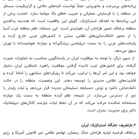
پرتابه‌های پرسرعت و مانورپذیر، عملاً توانست لایه‌های دفاعی و گران‌قیمت مستقر
در منطقه را با فرسایش عملیاتی و ضریب خطای بالا مواجه سازد. اصابت برخی از
این پرتابه‌ها به اهداف استراتژیک، گویای این واقعیت است که هندسه پدافندی
منطقه برخلاف تصور طراحان آن، نفوذپذیر است. این مسئله، نظم منطقه غرب آسیا
را از محور ائتلاف‌سازی‌های نظامی سنتی با کشورهای غربی خارج کرده و
پایتخت‌های عربی را به سمت دیپلماسی پیشگیرانه و موازنه هوشمندانه با تهران
سوق می‌دهد.
از سوی دیگر، با توجه به موفقیت ایران در پاسخگویی متناسب به تجاوزات صورت
گرفته، برای کشورهای عرب نادیده گرفتن موفقیت راهبرد نامتقارن ایران دشوار
خواهد بود و این امر آن‌ها را ترغیب می‌کند تا رویکردهای مشابهی را اتخاذ کرده و
قابلیت‌های نظامی جدیدی را توسعه دهند. این وضعیت، منطقه را در حالت
«آماده‌باش دائم» و نوعی «مسابقه تسلیحاتی جدید» قرار می‌دهد و ثبات پایدار را
دور از دسترس می‌سازد. در نتیجه، نظم آینده منطقه به سمت یک موازنه
مسلحانه شکننده حرکت می‌کند که در آن حفظ ثبات، نیازمند کانال‌های دیپلماتیک
دائم برای مدیریت بحران است.
۲.بازتعریف جایگاه استراتژیک ایران
برخلاف فرضیه اولیه طراحان جنگ رمضان، تهاجم نظامی غیر قانونی آمریکا و رژیم