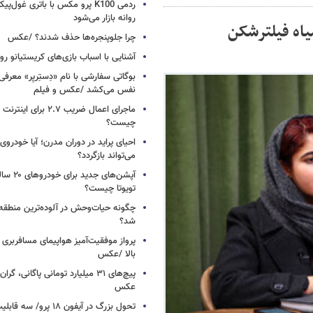
ردمی K100 پرو مکس با باتری غول‌
روانه بازار می‌شود
یاه فیلترشکن
چرا جلوپنجره‌ها حذف شدند؟ /عکس
آشنایی با اسباب‌ بازی‌های کریستیانو ر
نفس می‌کشد /عکس و فیلم
ماجرای اعمال ضریب ۲.۷ برای 
چیست؟
احیای پراید در دوران مدرن؛ آیا خودروی 
می‌تواند بازگردد؟
آپشن‌های ج
تویوتا چیست؟
چگونه حیات‌وحش در آلوده‌ترین منطقه
شد؟
پرواز موفقیت‌آمیز هواپیمای مسافربری چ
بالا /عکس
عکس
تحول بزرگ در آیفون ۱۸ پرو/