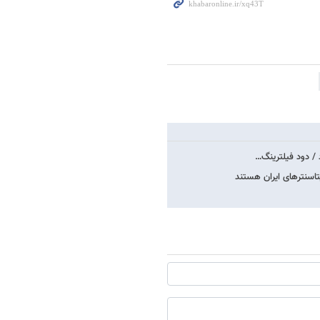
د / دود فیلترینگ…
اسنترهای ایران هستند