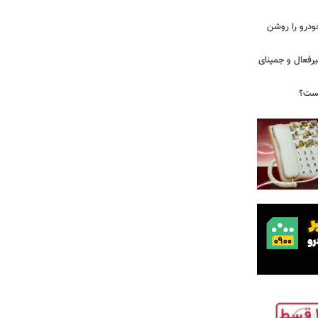
ودرو را روشن
یرفعال و جمینای
یست؟