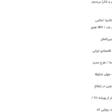
پیکر و شارژ بی‌سیم
ونالدو! /عکس
بوگاتی سفارشی با نام «دِستِریِر» معرفی شد / W۱۶ هنوز
اینترنت بین‌الملل
اقتصادی ایرانی
دید برای خودروهای ۲۰ ساله! / طرح جدید
 جهان شکوفا
ین در ارتفاع
پیچ‌های ۳۱ میلیارد تومانی پاگانی، گران‌تر از پورشه ۹۱۱ /
 سه قابلیت رویایی که