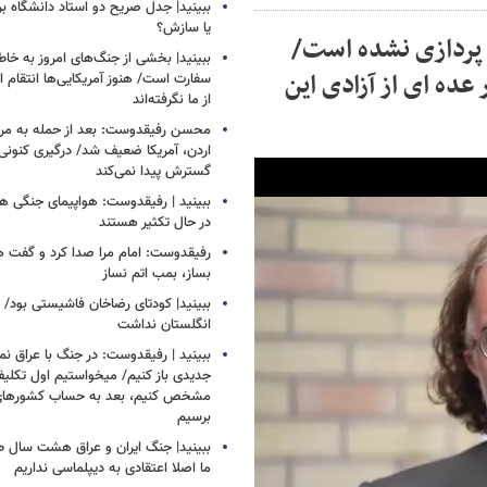
ببینید| جدل صریح دو استاد دانشگاه ب
یا سازش؟
ری پردازی نشده است/
ببینید| بخشی از جنگ‌های امروز به خا
عده ای از آزادی این
سفارت است/ هنوز آمریکایی‌ها انتقام 
از ما نگرفته‌اند
محسن رفیقدوست: بعد از حمله به مراکز
اردن، آمریکا ضعیف شد/ درگیری کنونی ب
گسترش پیدا نمی‌کند
ببینید | رفیقدوست: هواپیمای جنگی هم
در حال تکثیر هستند
رفیقدوست: امام مرا صدا کرد و گفت 
بساز، بمب اتم نساز
ببینید| کودتای رضاخان فاشیستی بود/ 
انگلستان نداشت
ببینید | رفیقدوست: در جنگ با عراق ن
جدیدی باز کنیم/ میخواستیم اول تکلیف
مشخص کنیم، بعد به حساب کشورهای
برسیم
ببینید| جنگ ایران و عراق هشت سال 
ما اصلا اعتقادی به دیپلماسی نداریم