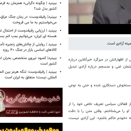
ببینید | چگونه «گرانی» همزمان به فرص
کشور بدل شد؟
ببینید| رفیقدوست: در زمان جنگ عراق
می‌خواستیم به ما می فروخت
ببینید | ارزیابی رفیقدوست از احتمال ت
هسته ای ایران: می‌توانیم بمب اتم بساز
ینه آزادی است.
ببینید | روایتی از چالش‌های زنجیره تأم
کالاهای اساسی بازار در جنگ ۴۰ روزه
ببینید| کمبود نیروی متخصص بحران ام
ز اظهاراتش در میزگرد خبرآنلاین درباره
کشور است
تمان غنی و منسجم درباره آزادی تبدیل
ببینید | رفیقدوست: تنگه هرمز بین المل
المللی نیست؛ متعلق به ایران است
یز دستخوش دستکاری شده و حتی به نوعی
 از فعالان سیاسی تعریف خاص خود را از
ه او را می‌شناختم. وقتی متن را با دقت
ه «خودم حاکم باشم». این آزادی نیست،