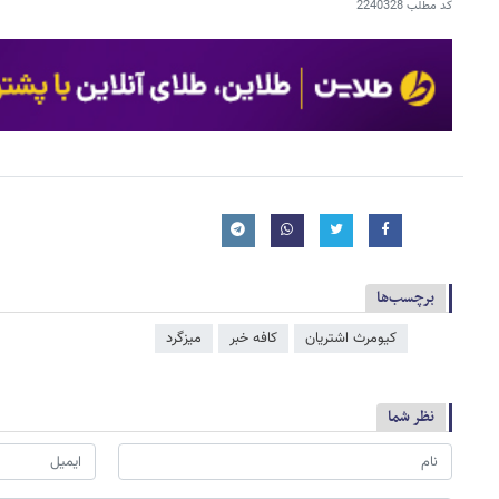
کد مطلب
2240328
برچسب‌ها
کیومرث اشتریان
کافه خبر
میزگرد
نظر شما