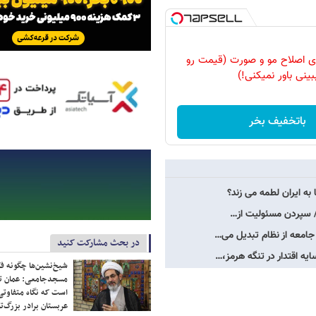
رای اصلاح مو و صورت (قیمت رو
بینی باور نمیکنی!)
باتخفیف بخر
ه ایران لطمه می زند؟
ری/ سپردن مسئولیت از…
 جامعه از نظام تبدیل می…
در بحث مشارکت کنید
ایه اقتدار در تنگه هرمز،…
شیخ‌نشین‌ها چگونه فک
مسجدجامعی: عمان تن
است که نگاه متفاوتی 
عربستان برادر بزرگ‌