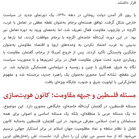
قرار داشتند.
با روی کار آمدن دولت روحانی در دهه ۱۳۹۰، یک دورنمای جدید در سیاست
خارجی شکل گرفت. توافق هسته‌ای برجام به‌عنوان نقطه عطفی در تعامل با غرب،
اگرچه در چارچوب مقاومت فعال تعریف شد، اما به‌معنای ورود به دوره تعامل نیز
بود. در این دوره، آیت‌الله خامنه‌ای اگرچه با برجام موافقت کردند، اما بارها بر
بدبینی به غرب، اعتماد نکردن به وعده‌های اروپا و اقتصاد مقاومتی به‌عنوان
جایگزین وابستگی تأکید کردند. پس از خروج آمریکا از برجام، گفتمان مقاومت با
رویکردی جدید تحت عنوان مقاومت فعال در برابر تحریم‌ها و با محوریت سیاست
نگاه به شرق، همکاری با چین و روسیه و دیپلماسی همسایگی بازتولید شد. در
این مقطع، نشانه آسیا محوری به‌عنوان یک راهبرد جدید، برجسته شد و مفهوم
تعامل‌گرایی با اولویت شرق و جنوب، جایگاه ویژه‌ای یافت.
مسئله فلسطین و جبهه مقاومت؛ کانون هویت‌سازی
مسئله فلسطین، در گفتمان آیت‌الله خامنه‌ای، جایگاهی محوری دارد. این موضوع،
نه یک مسئله عربی یا منطقه‌ای، بلکه یک مسئله اساسی و اصولی برای همه
مسلمانان و امت اسلامی معرفی می‌شود. در این گفتمان، فلسطین به‌مثابه کانون
تقابل با نظام سلطه و نماد مظلومیت جهان اسلام در برابر استکبار جهانی ترسیم
می‌شود که از سه مسیر می توان آن را دنبال کرد: نخست، نفی راه‌حل‌های غربی