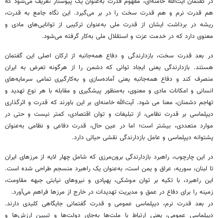
در گفتمان آیت‌الله خامنه‌ای، مفهوم قدرت به‌عنوان یک پیوستار تعریف می‌شود که
هم قدرت نرم و هم قدرت سخت را در بر می‌گیرد. این نگاه جامع به قدرت،
ریشه در برداشت ایشان از قدرت ملی به‌عنوان ترکیبی از توانایی‌های مادی و
معنوی دارد که در خدمت عزت و استقلال ملی به‌کار گرفته می‌شود.
در بعد قدرت سخت، بازدارندگی و دفاع همه‌جانبه از ارکان اصلی این گفتمان
هستند. بازدارندگی یعنی ایجاد توانی که دشمن را از هرگونه تعرض به ایران
منصرف کند و دفاع همه‌جانبه یعنی آماده‌سازی و به‌کارگیری تمامی سرمایه‌های
انسانی و امکانات مادی و معنوی، به‌منظور پیشگیری و مقابله با هر نوع تهدید و
تهاجم دشمنان، معنا می شود. آیت‌الله خامنه‌ای بر این باورند که قدرت و اثرگذاری
دیپلماسی بر قدرت نظامی، از تبلیغات و توان اقتصادی، کمتر نیست و حتی در
موارد متعددی، بیشتر است؛ اما در عین حال، قدرت دفاعی و نظامی به‌عنوان
پشتوانه دیپلماسی و عامل بازدارندگی نقشی حیاتی دارد.
در این چارچوب، راهبرد بازدارندگی برون‌مرزی که شامل چهار لایه از مرزهای ایران
تا لبنان، سوریه، عراق و یمن است، به‌عنوان یک راهبرد منسجم طراحی شده است.
این راهبرد، با تکیه بر توان موشکی، پهپادی و نیروهای نیابتی جبهه مقاومت،
زمینه را برای دفاع در عمق و مدیریت تهدیدات در خارج از مرزها فراهم می‌آورد.
در بعد قدرت نرم، دیپلماسی عمومی و قدرت گفتمانی جایگاهی کلیدی دارند.
دیپلماسی عمومی، یعنی ارتباط با ملت‌ها به‌جای دولت‌ها و تبیین ارزش‌ها و