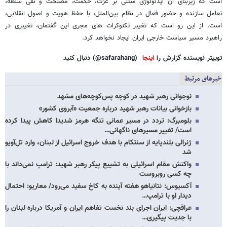
است که زیربنای آن ایدئولوژی مبتنی بر عزت، حکمت، مصلحت و نفی سلطه،
تعامل سازنده و حضور فعال در نظام بین‌الملل، با حفظ هویت و اصول انقلابی،
است. از این رو است که تغییر تکنوکرات های مجری این گفتمان، تغییری در
راهبرد مسیر سیاست خارجی ایران ایجاد نخواهد کرد.
توییتر نویسنده گزارش را
اینجا
(safarahang@) دنبال کنید
خبرهای مرتبط
نوجوانی رهبر شهید در کوچه پس‌کوچه‌های مشهد
بازخوانی بیانات رهبر شهید درباره جمعیت «آبروی کشور»
بلومبرگ: تردد در مسیر عمانی تنگه هرمز شدیدا کاهش پیدا کرده
است/ تغییر مسیرهای ناگهانی…
ژنرالی بلندپایه از سنتکام با هدف خروج اسرائیل از لبنان، وارد تل‌آویو
شد
واکنش مقام اسرائیلی به تشییع پیکر رهبر شهید: ترامپ نمی‌داند با
چه کسی روبروست
آکسیوس: نتانیاهو هفته آینده به کاخ سفید می‌رود/ معاریو: احتمال
دیدار او با ترامپ…
عراقچی: ایران اجرای بند نخست تفاهم ایران و آمریکا درباره لبنان را
با جدیت پیگیری…