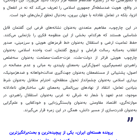
با کشورهایی که در زنجیره ضدنظام سلطه قرار دارند، تأکید می‌ورزد. این دوگانگی،
در واقع، هویت ضدسلطه‌گر جمهوری اسلامی را تعریف می‌کند که نه در انفعال و
انزوا، بلکه در تعامل نقادانه با جهان بیرون، به‌دنبال تحقق آرمان‌های خود است.
در این چارچوب، مفاهیم متعددی به‌عنوان نشانه‌های فرعی این گفتمان قابل
شناسایی هستند که هرکدام، بخشی از این منظومه فکری را بازنمایی می‌کنند.
حفظ تمامیت ارضی و استقلال به‌عنوان خط قرمزهای هویتی و سرزمینی، صدور
انقلاب به‌مثابه رسالت فراملی و ترویج گفتمان، امت واحده اسلامی به‌عنوان
چارچوب هویتی فراتر از دولت-ملت، عزت-حکمت-مصلحت به‌عنوان سه‌ضلعی
راهبردی تصمیم‌گیری، اصول‌گرایی به‌معنای پایبندی به مبانی و عدم مصالحه در
اصول، پشتیبانی از مستضعفان به‌عنوان جهت‌گیری عدالت‌خواهانه و ضدهژمونیک،
بیداری اسلامی به‌عنوان چشم‌انداز تحول منطقه‌ای، احترام متقابل به‌عنوان شرط
بنیادین تعامل، انتقاد از نهادهای بین‌المللی به‌معنای نفی ساختارهای ناعادلانه
موجود، عدم تعهد با شعار نه شرقی نه غربی به‌عنوان استقلال راهبردی در
موازنه‌گری، اقتصاد مقاومتی به‌عنوان وابستگی‌زدایی و خودکفایی و علم‌گرایی
به‌عنوان قدرت‌سازی از مسیر دانش، همگی در این زمره قرار می‌گیرند.
پرونده هسته‌ای ایران، یکی از پیچیده‌ترین و بحث‌برانگیزترین