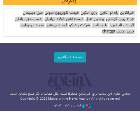
وبگردی
خبرآنلاین
راه نو آنلاین
بازی آنلاین
قیمت تلویزیون سونی
مبل مینیمال
جراح بینی گوشتی
پرشین هتل
قیمت آهن فولاد ایرانیان
اعتبارسنجی بانکی
قیمت طلا امروز
بلیط قطار
شرکت رادوکو
قیمت پروفیل
سایت یوتوتایمز
خرید اکانت chatgpt
نسخه دسکتاپ
تمامی حقوق این سایت برای خبرآنلاین محفوظ است. نقل مطالب با ذکر منبع بلامانع است.
Copyright © 2025 khabaronline News Agancy, All rights reserved
طراحی و تولید: نستوه