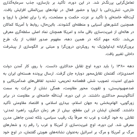
تعامل‌گرایی پررنگ‌تر شد. در این دوره، تأکید بر بازسازی، جذب سرمایه‌گذاری
خارجی، تنش‌زدایی با اروپا و حضور فعال در نهادهای بین‌المللی افزایش یافت.
آیت‌الله خامنه‌ای با تأکید بر عزت، حکمت و مصلحت، راه را برای تعامل با اروپا و
همچنین کشورهای آسیایی و منطقه‌ای گشودند. بااین‌حال، روابط با آمریکا کماکان
در هاله‌ای از غیریت‌سازی باقی ماند و امریکا همچنان نماد اصلی سلطه‌گری معرفی
می‌شد. نکته مهم آنکه در همین دهه، مفهوم صدور انقلاب از یک طرح
برون‌گرایانه ایدئولوژیک به رویکردی درون‌گرا و مبتنی بر الگوسازی از پیشرفت
داخلی تغییر یافت.
دهه ۱۳۸۰ را باید دوره اوج تقابل حداکثری دانست. با روی کار آمدن دولت
احمدی‌نژاد، گفتمان تقابل‌محور دوباره جان گرفت. ارسال پرونده هسته‌ای ایران به
شورای امنیت، تصویب شش قطعنامه تحریمی، تشدید لفاظی‌های ضدآمریکایی و
ضدصهیونیستی، و تقویت محور مقاومت، همگی نشان از حرکت به سمت
آنتاگونیسم حداکثری داشتند. در این دوره، آیت‌الله خامنه‌ای بر مقاومت در برابر
زورگویی، الهام‌بخشی به جهان اسلام، بیداری اسلامی و اقتصاد مقاومتی تأکید
داشتند. گفتمان ایشان در این مقطع، بیش از هر زمان دیگری، راهبرد تمدنی-
تقابلی به خود گرفت و غرب نه صرفاً یک رقیب سیاسی، بلکه تمدن جاهلی مدرن
معرفی شد. این دوره، اوج غیریت‌سازی از آمریکا و غرب را رقم زد و شعارهای
مرگ بر آمریکا و مرگ بر اسرائیل به‌عنوان نشانه‌های هویتی گفتمان، در اوج خود