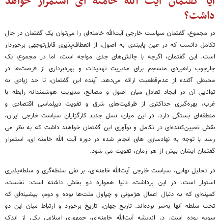
آیا گفتمان آیت الله خامنه ای استمرار خواهد
داشت؟
در مجموع، گفتمان سیاست خارجی آیت‌الله خامنه‌ای را می‌توان یک گفتمان در حال
تکامل دانست که در عین پایبندی به اصول، از انعطاف‌پذیری قابل‌توجهی برخوردار
است. این گفتمان، اگرچه با چالش‌های جدی مواجه است، اما در مجموع، یک
چارچوب راهبردی منسجم برای مدیریت تهدیدات و بهره‌برداری از فرصت‌ها در
محیطی آکنده از عدم‌قطعیت ارائه می‌دهد. آینده این گفتمان، تا حد زیادی به
توانایی آن در ایجاد تعادل میان اصول و مصالح، مدیریت هوشمندانه رابطه با
غرب، بهره‌گیری حداکثری از ظرفیت‌های شرق و تقویت دیپلماسی اقتصادی و
منطقه‌ای بستگی دارد. در این میان، نسل جدید کارگزاران سیاست خارجی ایران،
نقش تعیین‌کننده‌ای در تکامل و نوآوری این گفتمان خواهند داشت که به نظر می
رسد با توجه به نهادسازی های انجام شده در دوره آیت الله خامنه ای، استمرار
گفتمان ایشان بیش از هر زمان، تقویت می شود.
در تحلیل نهایی، سیاست خارجی آیت‌الله خامنه‌ای، بر نفی سلطه‌گری و سلطه‌پذیری
استوار است. در این برداشت، دنیا همواره دو بخش داشته است: نخست،
کمینه‌ای که به دنبال اعمال هژمونی و چپاول ملت‌ها بوده و دوم، بیشینه‌ای که
تحت سلطه آنها به‌سر برده‌اند. تاریخ جهان، تاریخ برخورد و ارتباط میان این دو
سویه بوده است. در اندیشه آیت‌الله خامنه‌ای، جمهوری اسلامی یکی از اندک