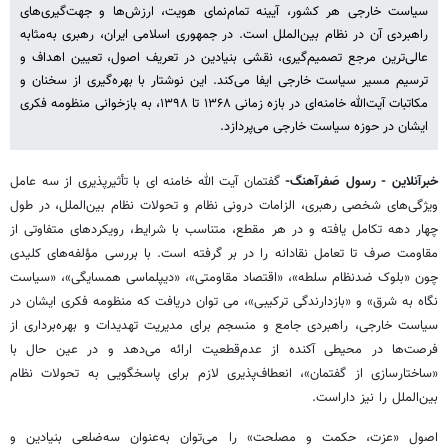
سیاست خارجی هر کشور، آیینه تمام‌نمای هویت، ارزش‌ها و جهت‌گیری‌های
راهبردی آن در نظام بین‌الملل است. در جمهوری اسلامی ایران، رهبری به‌مثابه
عالی‌ترین مرجع تصمیم‌گیری، نقشی بنیادین در تعریف اصول، تعیین اهداف و
ترسیم مسیر سیاست خارجی ایفا می‌کند. این نوشتار با بهره‌گیری از سخنان و
مکاتبات آیت‌الله خامنه‌ای در بازه زمانی ۱۳۶۸ تا ۱۳۹۸، به بازخوانی منظومه فکری
ایشان در حوزه سیاست خارجی می‌پردازد.
خبرآنلاین - رسول صَفرآهنگ-
گفتمان آیت الله خامنه ای با تأثیرپذیری از سه عامل
ویژگی‌های شخصی رهبری، الزامات درونی نظام و تحولات نظام بین‌الملل، در طول
چهار دهه تکامل یافته و در هر مقطع، متناسب با شرایط، رویکردهای متفاوتی از
مقاومت صرف تا تعامل نقادانه را در بر گرفته است. با بررسی مؤلفه‌های کلیدی
چون «بلوک ضدنظام سلطه»، «اقتصاد مقاومتی»، «دیپلماسی همسایگی»، «سیاست
نگاه به شرق» و «بازدارندگی ترکیبی»، می توان دریافت که منظومه فکری ایشان در
سیاست خارجی، راهبردی جامع و منسجم برای مدیریت تهدیدات و بهره‌برداری از
فرصت‌ها در محیطی آکنده از عدم‌قطعیت ارائه می‌دهد و در عین حال با
«ساختارسازی از گفتمان»، انعطاف‌پذیری لازم برای پاسخگویی به تحولات نظام
بین‌الملل را نیز داراست.
اصول «عزت، حکمت و مصلحت» را می‌توان به‌عنوان سه‌ضلعی بنیادین و