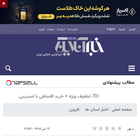
×
فارسی
العربية
English
تماس با ما
درباره ما
تبلیغات
آرشیو
پنجشنبه ۱۵ مرداد ۱۴۰۵
مطالب پیشنهادی
70٪ تخفیف ویژه + خرید اقساطی با اسنپ‌پی
صفحه اصلی
اخبار استان ها
قزوین
۱۶ تیر ۱۴۰۵ - ۱۶:۵۴
۰ نفر