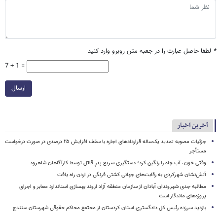
*
لطفا حاصل عبارت را در جعبه متن روبرو وارد کنید
7 + 1 =
ارسال
آخرین اخبار
جزئیات مصوبه تمدید یک‌ساله قراردادهای اجاره با سقف افزایش ۲۵ درصدی در صورت درخواست
مستأجر
وقتی خون، آب چاه را رنگین کرد؛ دستگیری سریع پدرِ قاتل توسط کارآگاهان شاهرود
آتش‌نشان شهرکردی به رقابت‌های جهانی کشتی فرنگی در اردن راه یافت
مطالبه جدی شهروندان آبادان از سازمان منطقه آزاد اروند بهسازی استاندارد معابر و اجرای
پروژه‌های ماندگار است
بازدید سرزده رئیس کل دادگستری استان کردستان از مجتمع محاکم حقوقی شهرستان سنندج