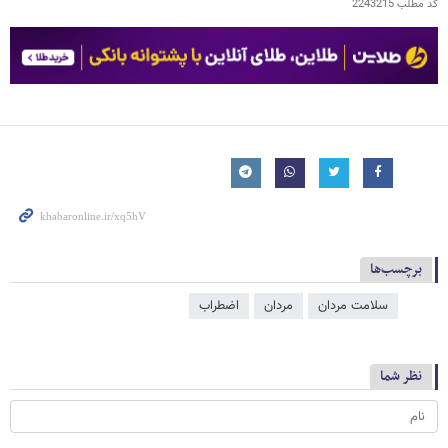
کد مطلب
2243215
برچسب‌ها
سلامت مردان
مردان
اضطراب
نظر شما