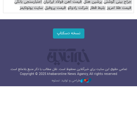
جراح بینی گوشتی
پرشین هتل
قیمت آهن فولاد ایرانیان
اعتبارسنجی بانکی
قیمت طلا امروز
بلیط قطار
شرکت رادوکو
قیمت پروفیل
سایت یوتوتایمز
نسخه دسکتاپ
تمامی حقوق این سایت برای خبرآنلاین محفوظ است. نقل مطالب با ذکر منبع بلامانع است.
Copyright © 2025 khabaronline News Agancy, All rights reserved
طراحی و تولید: نستوه