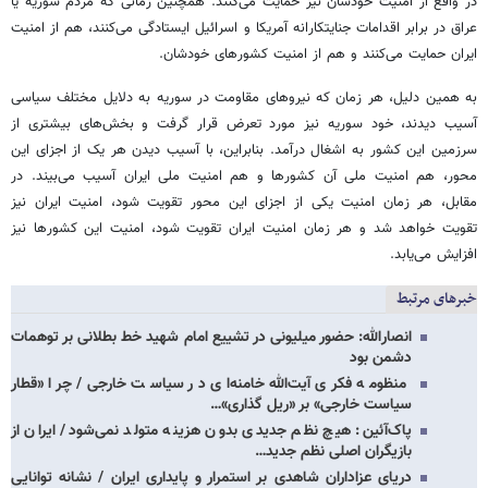
در واقع از امنیت خودشان نیز حمایت می‌کنند. همچنین زمانی که مردم سوریه یا
عراق در برابر اقدامات جنایتکارانه آمریکا و اسرائیل ایستادگی می‌کنند، هم از امنیت
ایران حمایت می‌کنند و هم از امنیت کشورهای خودشان.
به همین دلیل، هر زمان که نیروهای مقاومت در سوریه به دلایل مختلف سیاسی
آسیب دیدند، خود سوریه نیز مورد تعرض قرار گرفت و بخش‌های بیشتری از
سرزمین این کشور به اشغال درآمد. بنابراین، با آسیب دیدن هر یک از اجزای این
محور، هم امنیت ملی آن کشورها و هم امنیت ملی ایران آسیب می‌بیند. در
مقابل، هر زمان امنیت یکی از اجزای این محور تقویت شود، امنیت ایران نیز
تقویت خواهد شد و هر زمان امنیت ایران تقویت شود، امنیت این کشورها نیز
افزایش می‌یابد.
خبرهای مرتبط
انصارالله: حضور میلیونی در تشییع امام شهید خط بطلانی بر توهمات
دشمن بود
منظومه فکری آیت‌الله خامنه‌ای در سیاست خارجی/ چرا «قطار
سیاست خارجی» بر «ریل گذاری»…
پاک‌آئین: هیچ نظم جدیدی بدون هزینه متولد نمی‌شود/ ایران از
بازیگران اصلی نظم جدید…
دریای عزاداران شاهدی بر استمرار و پایداری ایران / نشانه توانایی