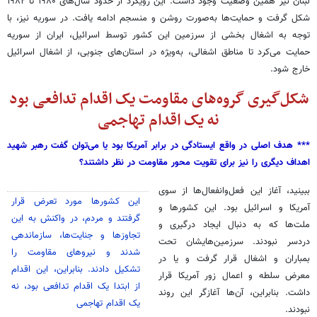
لبنان نیز همین وضعیت وجود داشت. این رویکرد از حدود سال‌های ۱۹۸۰ تا ۱۹۸۲
شکل گرفت و حمایت‌ها به‌صورت روشن و منسجم ادامه یافت. در سوریه نیز، با
توجه به اشغال بخشی از سرزمین این کشور توسط اسرائیل، ایران از سوریه
حمایت می‌کرد تا مناطق اشغالی، به‌ویژه در استان‌های جنوبی، از اشغال اسرائیل
خارج شود.
شکل‌گیری گروه‌های مقاومت یک اقدام تدافعی بود
نه یک اقدام تهاجمی
*** هدف اصلی در واقع ایستادگی در برابر آمریکا بود یا می‌توان گفت رهبر شهید
اهداف دیگری را نیز برای تقویت محور مقاومت در نظر داشتند؟
ببینید، آغاز این فعل‌وانفعال‌ها از سوی
این کشورها مورد تعرض قرار
آمریکا و اسرائیل بود. این کشورها و
گرفتند و مردم، در واکنش به این
ملت‌ها که به دنبال ایجاد درگیری و
تجاوزها و جنایت‌ها، سازماندهی
دردسر نبودند. سرزمین‌هایشان تحت
شدند و نیروهای مقاومت را
بمباران و اشغال قرار گرفت و یا در
تشکیل دادند. بنابراین، این اقدام
معرض سلطه و اعمال زور آمریکا قرار
از ابتدا یک اقدام تدافعی بود، نه
داشت. بنابراین، آن‌ها آغازگر این روند
یک اقدام تهاجمی
نبودند.