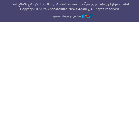
تمامی حقوق این سایت برای خبرآنلاین محفوظ است. نقل مطالب با ذکر منبع بلامانع است.
Copyright © 2025 khabaronline News Agancy, All rights reserved
طراحی و تولید: نستوه