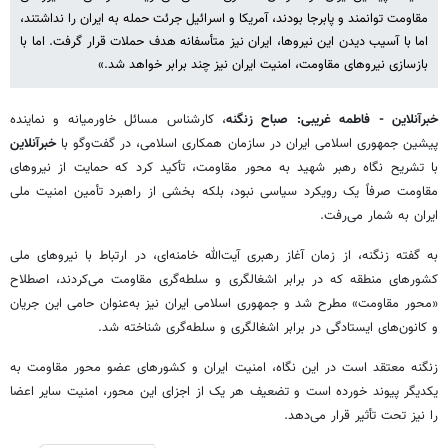
مقاومت توانمند و پابرجا بودند، آمریکا و اسرائیل جرئت حمله به ایران را نداشتند،
اما با آسیب دیدن این نیروها، ایران نیز متأسفانه هدف حملات قرار گرفت. اما با
بازسازی نیروهای مقاومت، امنیت ایران نیز چند برابر خواهد شد.»
خبرآنلاین - فاطمه غریبی: صباح زنگنه
، کارشناس مسائل خاورمیانه و نماینده
پیشین جمهوری اسلامی ایران در سازمان همکاری اسلامی، در گفت‌وگو با
خبرآنلاین
با تشریح نگاه رهبر شهید به محور مقاومت، تأکید کرد که حمایت از نیروهای
مقاومت صرفاً یک رویکرد سیاسی نبود، بلکه بخشی از راهبرد تأمین امنیت ملی
ایران به شمار می‌رفت.
به گفته زنگنه، از زمان آغاز رهبری آیت‌الله خامنه‌ای، در ارتباط با نیروهای ملی
کشورهای منطقه که در برابر اشغالگری و سلطه‌گری مقاومت می‌کردند، اصطلاح
«محور مقاومت» مطرح شد و جمهوری اسلامی ایران نیز به‌عنوان حامی این جریان
و کانون‌های ایستادگی در برابر اشغالگری و سلطه‌گری شناخته شد.
زنگنه معتقد است در این نگاه، امنیت ایران و کشورهای عضو محور مقاومت به
یکدیگر پیوند خورده است و تضعیف هر یک از اجزای این محور، امنیت سایر اعضا
را نیز تحت تأثیر قرار می‌دهد.