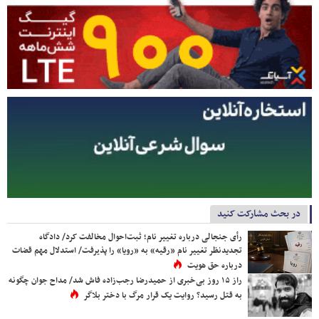
در بحث مشارکت کنید
رأی جنجالی درباره تغییر نام؛ ثبت‌احوال مخالفت کرد/ دادگاه
تجدیدنظر تغییر نام «رقیه» به «رویا» را پذیرفت/ استدلال مهم قضات
درباره حق هویت
راز ۱۵ روز بی‌خبری از حمیدرضا رجب‌زاده فاش شد/ مداح جوان چگونه
به قتل رسید؟ روایت یک قرار مرگ با دختر بلاگر